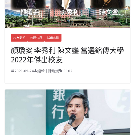
校友動態
校園快訊
銘傳焦點
顏瓊姿 李秀利 陳文鑾 當選銘傳大學
2022年傑出校友
2021-09-24
編輯｜陳瑞斌
1102