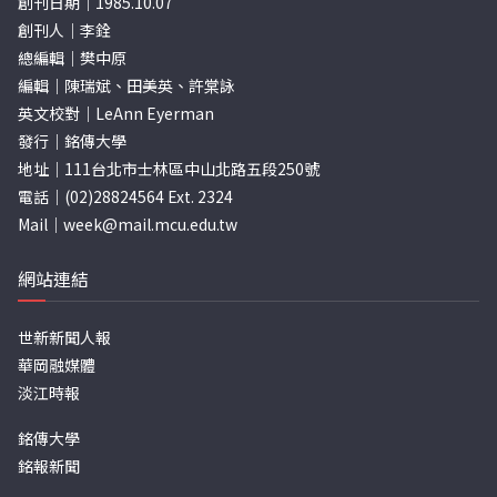
創刊日期｜1985.10.07
創刊人｜李銓
總編輯｜樊中原
編輯｜陳瑞斌、田美英、許棠詠
英文校對｜LeAnn Eyerman
發行｜銘傳大學
地址｜111台北市士林區中山北路五段250號
電話｜(02)28824564 Ext. 2324
Mail｜
week@mail.mcu.edu.tw
網站連結
世新新聞人報
華岡融媒體
淡江時報
銘傳大學
銘報新聞