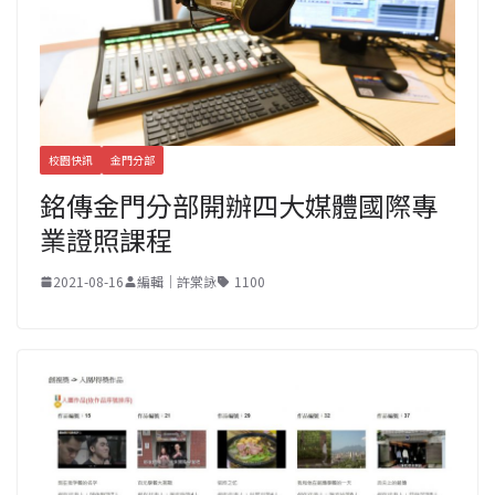
校園快訊
金門分部
銘傳金門分部開辦四大媒體國際專
業證照課程
2021-08-16
編輯｜許棠詠
1100