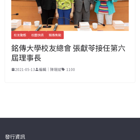
校友動態
校園快訊
銘傳焦點
銘傳大學校友總會 張獻苓接任第六
屆理事長
2021-05-13
編輯｜陳瑞斌
1100
發行資訊