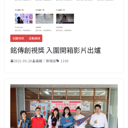
校園快訊
活動連線
銘傳創視獎 入圍開箱影片出爐
2021-05-20
編輯｜陳瑞斌
1100