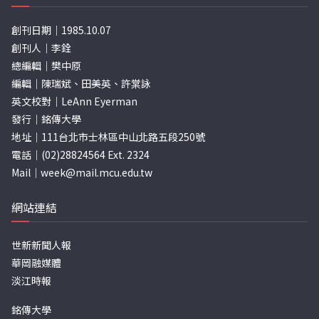
創刊日期｜1985.10.07
創刊人｜李銓
總編輯｜樊中原
編輯｜陳瑞斌、田美英、許棠詠
英文校對｜LeAnn Eyerman
發行｜銘傳大學
地址｜111台北市士林區中山北路五段250號
電話｜(02)28824564 Ext. 2324
Mail｜
week@mail.mcu.edu.tw
網站連結
世新新聞人報
華岡融媒體
淡江時報
銘傳大學