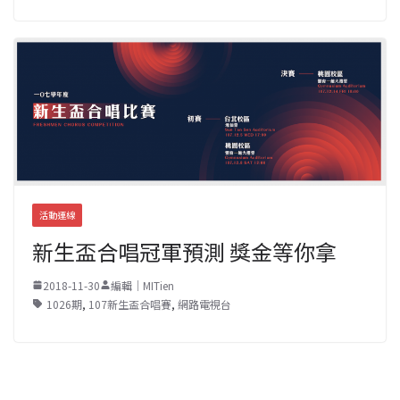
活動連線
新生盃合唱冠軍預測 獎金等你拿
2018-11-30
編輯｜MITien
1026期
,
107新生盃合唱賽
,
網路電視台