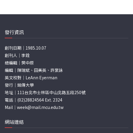
發行資訊
創刊日期｜1985.10.07
創刊人｜李銓
總編輯｜樊中原
編輯｜陳瑞斌、田美英、許棠詠
英文校對｜LeAnn Eyerman
發行｜銘傳大學
地址｜111台北市士林區中山北路五段250號
電話｜(02)28824564 Ext. 2324
Mail｜
week@mail.mcu.edu.tw
網站連結