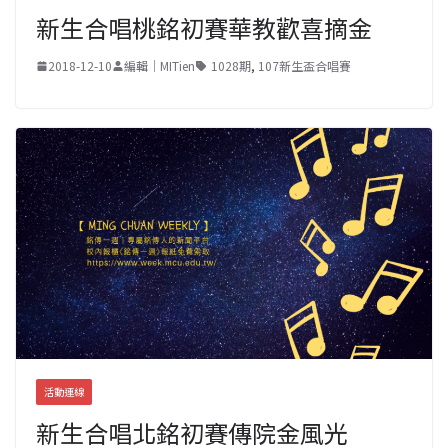
新生合唱桃銘初賽華教歡喜摘金
2018-12-10
編輯｜MITien
1028期
,
107新生盃合唱賽
活動連線
新生合唱北銘初賽傳院金風光