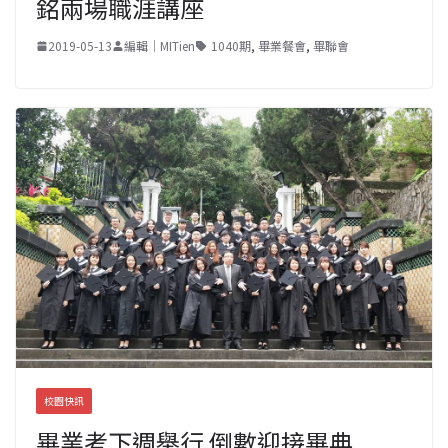
銘兩場職涯講座
2019-05-13
編輯｜MITien
1040期
,
畢業餐會
,
畢聯會
校園快訊
畢業考下週舉行 倒數迎接畢典