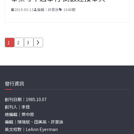
2019-05-13
編輯｜許棠詠
1040期
文
1
2
3
章
分
頁
發行資訊
創刊日期｜1985.10.07
創刊人｜李銓
總編輯｜樊中原
編輯｜陳瑞斌、田美英、許棠詠
英文校對｜LeAnn Eyerman