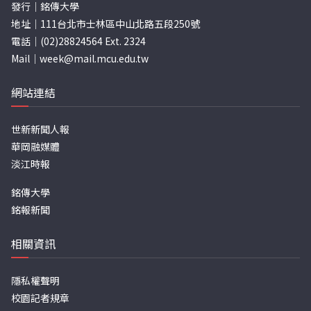
發行｜銘傳大學
地址｜111台北市士林區中山北路五段250號
電話｜(02)28824564 Ext. 2324
Mail｜
week@mail.mcu.edu.tw
網站連結
世新新聞人報
華岡融媒體
淡江時報
銘傳大學
銘報新聞
相關資訊
隱私權聲明
校園記者規章