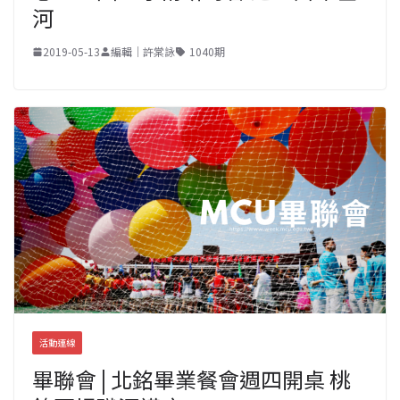
河
2019-05-13
編輯｜許棠詠
1040期
活動連線
畢聯會 | 北銘畢業餐會週四開桌 桃