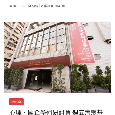
2019-05-13
編輯｜許棠詠
1040期
校園快訊
心理．國企學術研討會 週五齊聚基