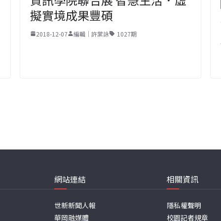
擬實境成果豐碩
2018-12-07
編輯｜許棠詠
1027期
網站連結
相關資訊
世新新聞人報
隱私權聲明
華岡融媒體
校園記者規章