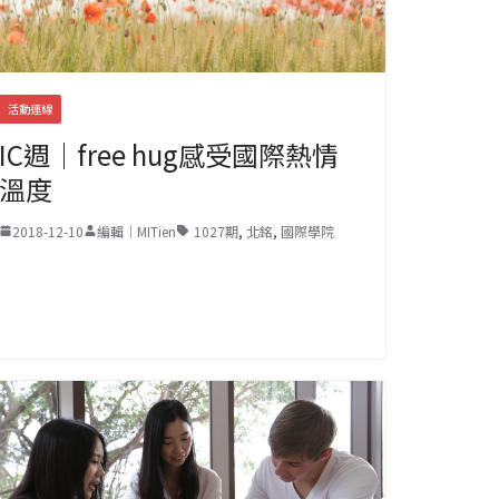
活動連線
IC週｜free hug感受國際熱情
溫度
2018-12-10
編輯｜MITien
1027期
,
北銘
,
國際學院