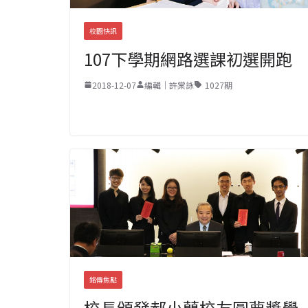
校園快訊
107下學期網路選課初選開跑
2018-12-07
編輯｜許棠詠
1027期
銘傳焦點
校長頒發郝小蘭校友圓夢獎學