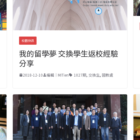
校園快訊
我的留學夢 交換學生返校經驗
分享
2018-12-10
編輯｜MITien
1027期
,
交換生
,
國教處