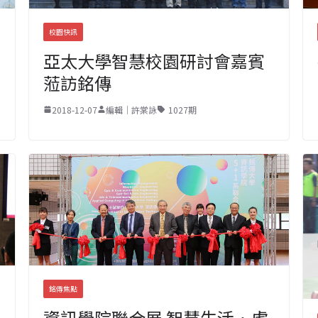
校園快訊
亞太大學智慧校園研討會嘉賓
蒞訪銘傳
2018-12-07
編輯｜許棠詠
1027期
銘傳焦點
資訊學院聯合展 智慧生活．虛