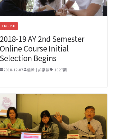
ENGLISH
2018-19 AY 2nd Semester
Online Course Initial
Selection Begins
2018-12-07
編輯｜許棠詠
1027期