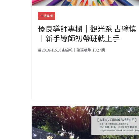
生活專欄
優良導師專欄｜觀光系 古璧慎
｜新手導師初帶班就上手
2018-12-10
編輯｜陳瑞斌
1027期