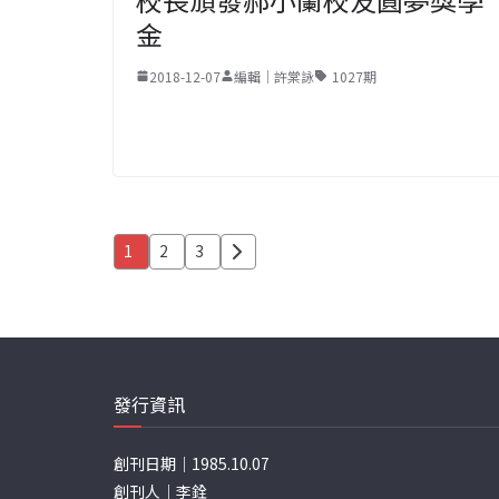
金
2018-12-07
編輯｜許棠詠
1027期
文
1
2
3
章
分
頁
發行資訊
創刊日期｜1985.10.07
創刊人｜李銓