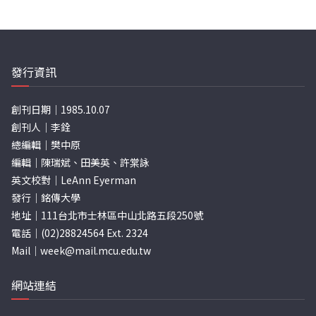
章
分
頁
發行資訊
創刊日期｜1985.10.07
創刊人｜李銓
總編輯｜樊中原
編輯｜陳瑞斌、田美英、許棠詠
英文校對｜LeAnn Eyerman
發行｜銘傳大學
地址｜111台北市士林區中山北路五段250號
電話｜(02)28824564 Ext. 2324
Mail｜
week@mail.mcu.edu.tw
網站連結