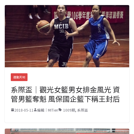
運動天地
系際盃｜觀光女籃男女排金風光 資
管男籃奪魁 風保國企籃下稱王封后
2018-05-11
編輯｜MITien
1009期
,
系際盃