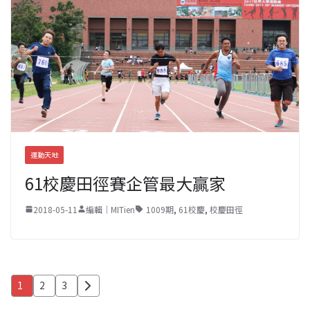
運動天地
61校慶田徑賽企管最大贏家
2018-05-11
編輯｜MITien
1009期
,
61校慶
,
校慶田徑
文
1
2
3