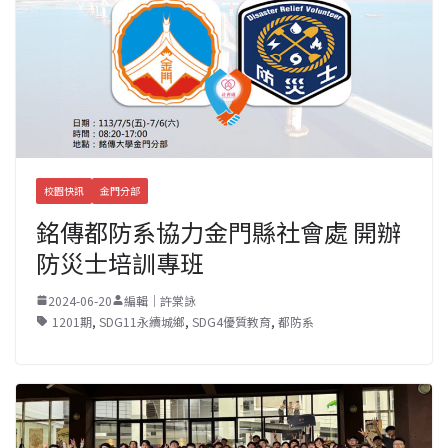
校園快訊
金門分部
銘傳都防系協力金門縣社會處 開辦
防災士培訓專班
2024-06-20
編輯｜許棠詠
1201期
,
SDG11永續城鄉
,
SDG4優質教育
,
都防系