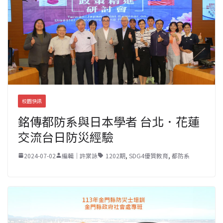
校園快訊
銘傳都防系與日本學者 台北．花蓮
交流台日防災經驗
2024-07-02
編輯｜許棠詠
1202期
,
SDG4優質教育
,
都防系