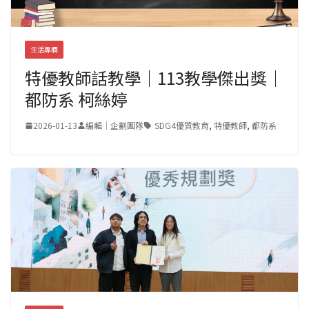
生活專欄
特優教師話教學｜113教學傑出獎｜
都防系 柯絲婷
2026-01-13
編輯｜企劃團隊
SDG4優質教育
,
特優教師
,
都防系