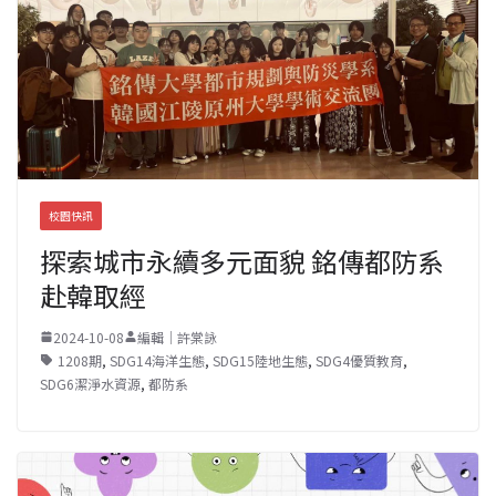
校園快訊
探索城市永續多元面貌 銘傳都防系
赴韓取經
2024-10-08
編輯｜許棠詠
1208期
,
SDG14海洋生態
,
SDG15陸地生態
,
SDG4優質教育
,
SDG6潔淨水資源
,
都防系