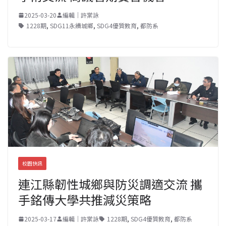
2025-03-20
編輯｜許棠詠
1228期
,
SDG11永續城鄉
,
SDG4優質教育
,
都防系
校園快訊
連江縣韌性城鄉與防災調適交流 攜
手銘傳大學共推減災策略
2025-03-17
編輯｜許棠詠
1228期
,
SDG4優質教育
,
都防系