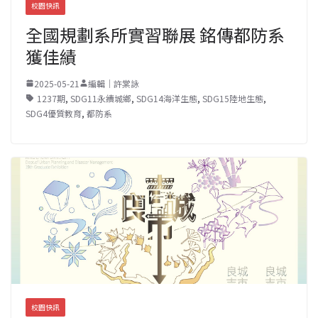
校園快訊
全國規劃系所實習聯展 銘傳都防系
獲佳績
2025-05-21
編輯｜許棠詠
1237期
,
SDG11永續城鄉
,
SDG14海洋生態
,
SDG15陸地生態
,
SDG4優質教育
,
都防系
校園快訊