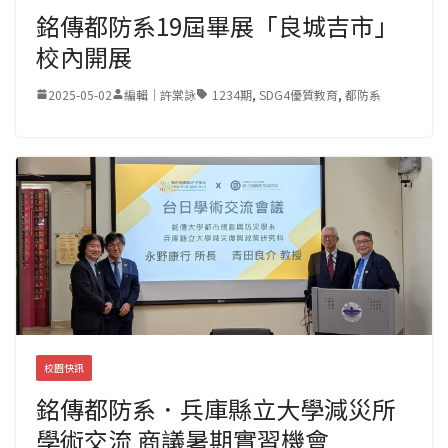
銘傳都防系19屆畢展「良城吉市」
校內開展
2025-05-02
編輯｜許棠詠
1234期
,
SDG4優質教育
,
都防系
校園快訊
銘傳都防系．兵庫縣立大學減災所
學術交流 商議暑期實習機會