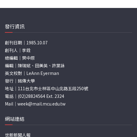
分
頁
發行資訊
創刊日期｜1985.10.07
創刊人｜李銓
總編輯｜樊中原
編輯｜陳瑞斌、田美英、許棠詠
英文校對｜LeAnn Eyerman
發行｜銘傳大學
地址｜111台北市士林區中山北路五段250號
電話｜(02)28824564 Ext. 2324
Mail｜
week@mail.mcu.edu.tw
網站連結
世新新聞人報