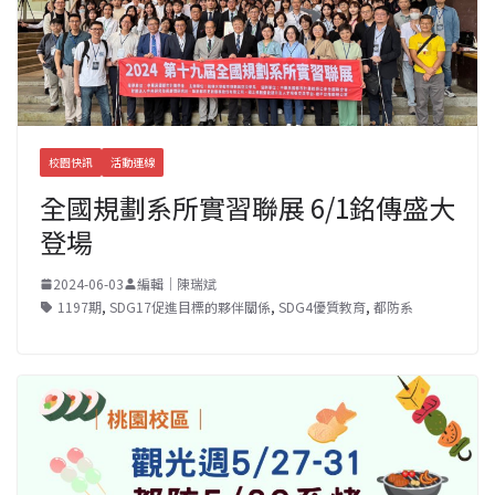
校園快訊
活動連線
全國規劃系所實習聯展 6/1銘傳盛大
登場
2024-06-03
編輯｜陳瑞斌
1197期
,
SDG17促進目標的夥伴關係
,
SDG4優質教育
,
都防系