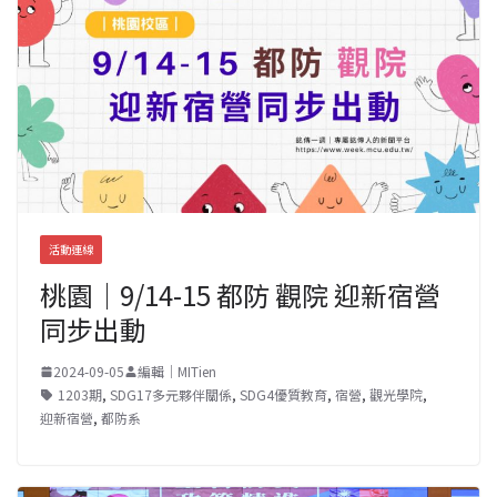
活動連線
桃園｜9/14-15 都防 觀院 迎新宿營
同步出動
2024-09-05
編輯｜MITien
1203期
,
SDG17多元夥伴關係
,
SDG4優質教育
,
宿營
,
觀光學院
,
迎新宿營
,
都防系