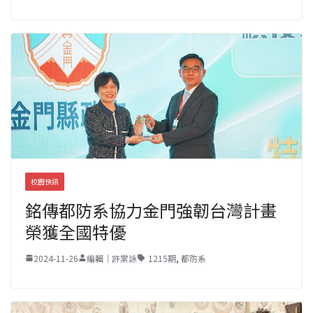
校園快訊
銘傳都防系協力金門強韌台灣計畫
榮獲全國特優
2024-11-26
編輯｜許棠詠
1215期
,
都防系