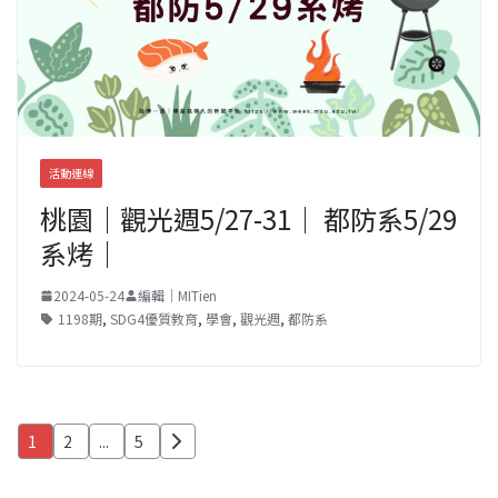
活動連線
桃園｜觀光週5/27-31｜ 都防系5/29
系烤｜
2024-05-24
編輯｜MITien
1198期
,
SDG4優質教育
,
學會
,
觀光週
,
都防系
文
1
2
...
5
章