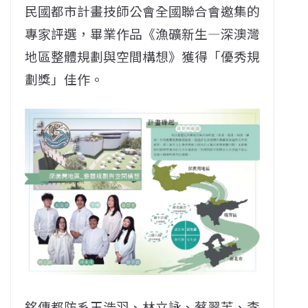
民國都市計畫技師公會全國聯合會邀集的
專家評選，畢業作品《漁礦新生—深澳灣
地區整體規劃與空間構想》獲得「優秀規
劃獎」佳作。
銘傳都防系王浩羽、林立詠、蔡翠芙、李