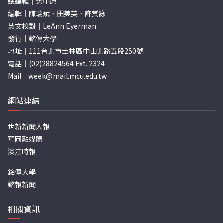
總編輯｜樊中原
編輯｜陳瑞斌、田美英、許棠詠
英文校對｜LeAnn Eyerman
發行｜銘傳大學
地址｜111台北市士林區中山北路五段250號
電話｜(02)28824564 Ext. 2324
Mail｜
week@mail.mcu.edu.tw
網站連結
世新新聞人報
華岡融媒體
淡江時報
銘傳大學
銘報新聞
相關資訊