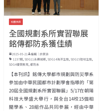
校園快訊
全國規劃系所實習聯展
銘傳都防系獲佳績
2025-05-21
編輯｜許棠詠
1237期
,
SDG11永續城鄉
,
SDG14海洋生態
,
SDG15陸地生態
,
SDG4優質教育
,
都防系
【本刊訊】銘傳大學都市規劃與防災學系
參加由中華民國都市計劃學會指導的「第
20屆全國規劃系所實習聯展」5/17在朝陽
科技大學盛大舉行，與全台14校15個相
關學系、28組作品共同參展，經由中華