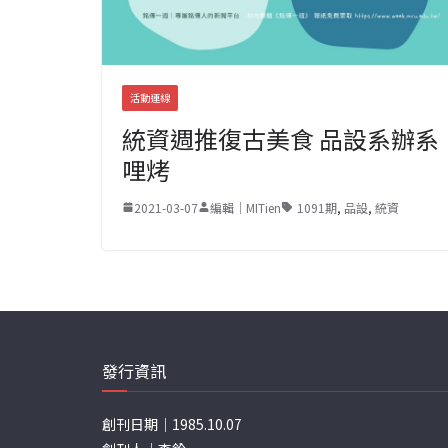
活動連線
統資週推復古美食 品設系辦系
哩烤
2021-03-07
編輯｜MITien
1091期
,
品設
,
統資
發行資訊
創刊日期｜1985.10.07