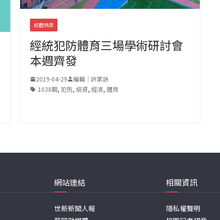
校園快訊
經統犯防體育三場學術研討會
本週齊發
2019-04-29
編輯｜許棠詠
1038期
,
犯防
,
統資
,
經濟
,
體育
網站連結
相關資訊
世新新聞人報
隱私權聲明