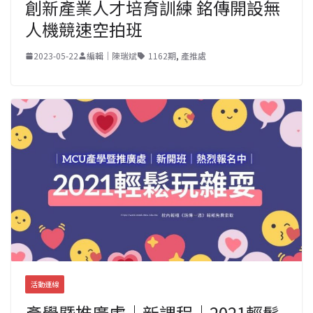
創新產業人才培育訓練 銘傳開設無
人機競速空拍班
2023-05-22
編輯｜陳瑞斌
1162期
,
產推處
活動連線
產學暨推廣處｜新課程｜2021輕鬆