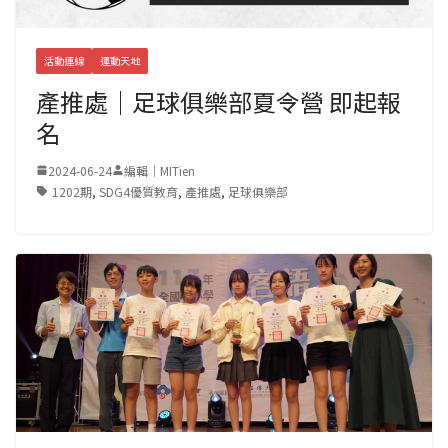
活動連線
運動天地
產推處｜足球俱樂部夏令營 即起報
名
2024-06-24
編輯｜MITien
1202期
,
SDG4優質教育
,
產推處
,
足球俱樂部