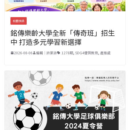
校園快訊
銘傳樂齡大學全新「傳奇班」招生
中 打造多元學習新選擇
2026-08-06
編輯｜許棠詠
1278期
,
SDG4優質教育
,
產推處