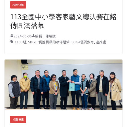
校園快訊
113全國中小學客家藝文總決賽在銘
傳圓滿落幕
2024-06-06
編輯｜陳瑞斌
1199期
,
SDG17促進目標的夥伴關係
,
SDG4優質教育
,
產推處
校園快訊