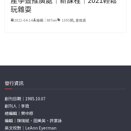
玩雜耍
2021-04-14
編輯｜MITien
1095期
,
產推處
發行資訊
創刊日期｜1985.10.07
創刊人｜李銓
總編輯｜樊中原
編輯｜陳瑞斌、田美英、許棠詠
英文校對｜LeAnn Eyerman