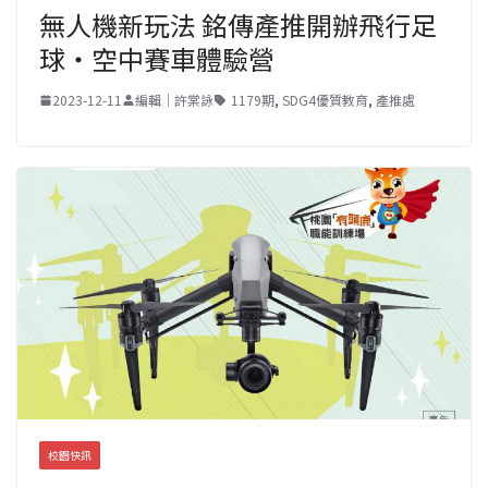
無人機新玩法 銘傳產推開辦飛行足
球‧空中賽車體驗營
2023-12-11
編輯｜許棠詠
1179期
,
SDG4優質教育
,
產推處
校園快訊