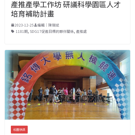
產推產學工作坊 研議科學園區人才
培育補助計畫
2023-12-25
編輯｜陳瑞斌
1181期
,
SDG17促進目標的夥伴關係
,
產推處
校園快訊