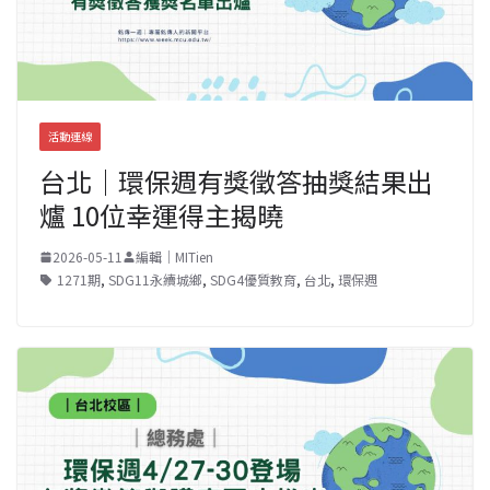
活動連線
台北｜環保週有獎徵答抽獎結果出
爐 10位幸運得主揭曉
2026-05-11
編輯｜MITien
1271期
,
SDG11永續城鄉
,
SDG4優質教育
,
台北
,
環保週