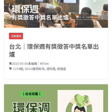
活動連線
台北｜環保週有獎徵答中獎名單出
爐
2025-05-06
編輯｜MITien
1234期
,
SDG4優質教育
,
環保週
,
總務處