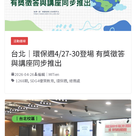
活動連線
台北｜環保週4/27-30登場 有獎徵答
與講座同步推出
2026-04-26
編輯｜MITien
1268期
,
SDG4優質教育
,
環保週
,
總務處