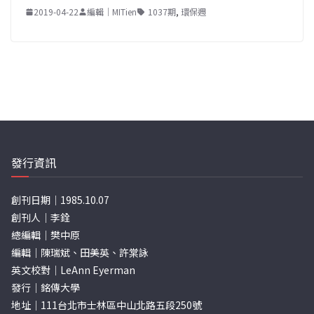
2019-04-22
編輯｜MITien
1037期
,
環保週
發行資訊
創刊日期｜1985.10.07
創刊人｜李銓
總編輯｜樊中原
編輯｜陳瑞斌、田美英、許棠詠
英文校對｜LeAnn Eyerman
發行｜銘傳大學
地址｜111台北市士林區中山北路五段250號