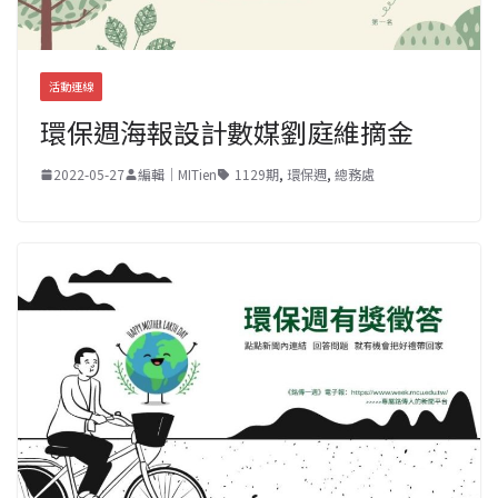
活動連線
環保週海報設計數媒劉庭維摘金
2022-05-27
編輯｜MITien
1129期
,
環保週
,
總務處