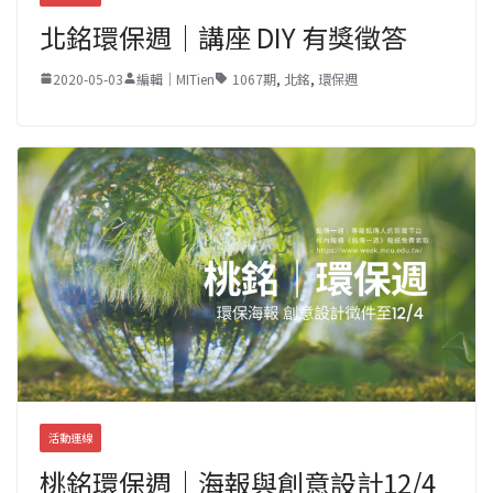
北銘環保週｜講座 DIY 有獎徵答
2020-05-03
編輯｜MITien
1067期
,
北銘
,
環保週
活動連線
桃銘環保週｜海報與創意設計12/4