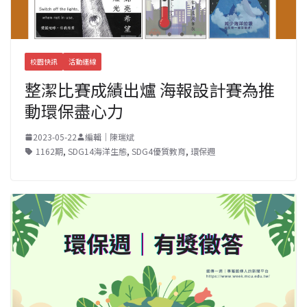
校園快訊
活動連線
整潔比賽成績出爐 海報設計賽為推
動環保盡心力
2023-05-22
編輯｜陳瑞斌
1162期
,
SDG14海洋生態
,
SDG4優質教育
,
環保週