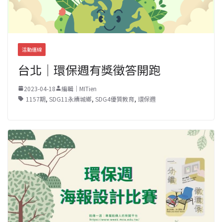
活動連線
台北｜環保週有獎徵答開跑
2023-04-18
編輯｜MITien
1157期
,
SDG11永續城鄉
,
SDG4優質教育
,
環保週