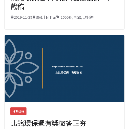
截稿
2019-11-29
編輯｜MITien
1055期
,
桃銘
,
環保週
活動連線
北銘環保週有獎徵答正夯