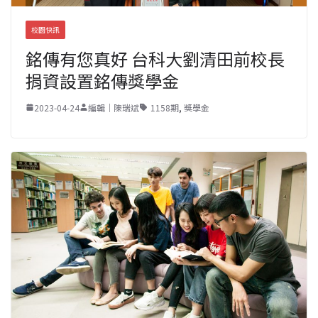
校園快訊
銘傳有您真好 台科大劉清田前校長
捐資設置銘傳獎學金
2023-04-24
編輯｜陳瑞斌
1158期
,
獎學金