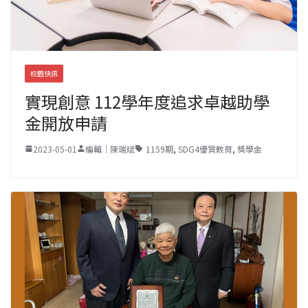
校園快訊
實現創意 112學年度追求卓越助學
金開放申請
2023-05-01
編輯｜陳瑞斌
1159期
,
SDG4優質教育
,
獎學金