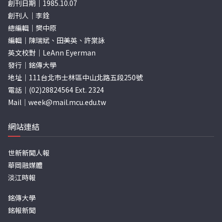
創刊日期｜1985.10.07
創刊人｜李銓
總編輯｜樊中原
編輯｜陳瑞斌、田美英、許棠詠
英文校對｜LeAnn Eyerman
發行｜銘傳大學
地址｜111台北市士林區中山北路五段250號
電話｜(02)28824564 Ext. 2324
Mail｜
week@mail.mcu.edu.tw
網站連結
世新新聞人報
華岡融媒體
淡江時報
銘傳大學
銘報新聞