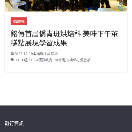
校園快訊
銘傳首屆僑青班烘焙科 美味下午茶
糕點展現學習成果
2023-12-19
編輯｜許棠詠
1181期
,
SDG4優質教育
,
海青班
,
烘焙科
,
餐旅系
發行資訊