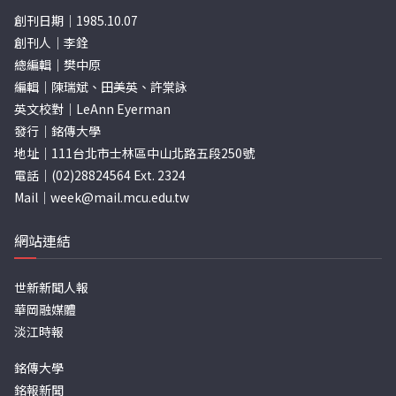
創刊日期｜1985.10.07
創刊人｜李銓
總編輯｜樊中原
編輯｜陳瑞斌、田美英、許棠詠
英文校對｜LeAnn Eyerman
發行｜銘傳大學
地址｜111台北市士林區中山北路五段250號
電話｜(02)28824564 Ext. 2324
Mail｜
week@mail.mcu.edu.tw
網站連結
世新新聞人報
華岡融媒體
淡江時報
銘傳大學
銘報新聞