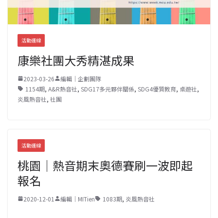
活動連線
康樂社團大秀精湛成果
2023-03-26
編輯｜企劃團隊
1154期
,
A&R熱音社
,
SDG17多元夥伴關係
,
SDG4優質教育
,
桌遊社
,
炎風熱音社
,
社團
活動連線
桃園｜熱音期末奧德賽刷一波即起
報名
2020-12-01
編輯｜MITien
1083期
,
炎風熱音社