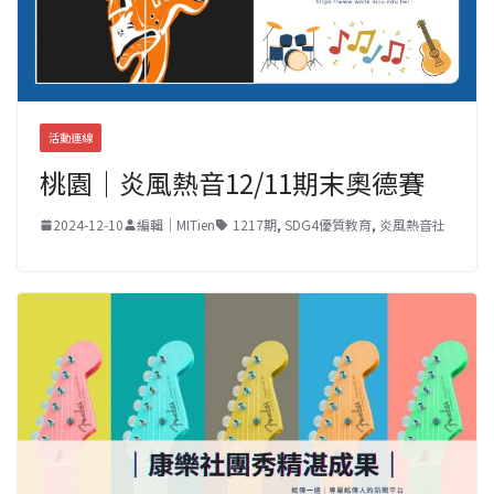
活動連線
桃園｜炎風熱音12/11期末奧德賽
2024-12-10
編輯｜MITien
1217期
,
SDG4優質教育
,
炎風熱音社