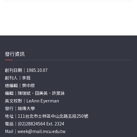
發行資訊
創刊日期｜1985.10.07
創刊人｜李銓
總編輯｜樊中原
編輯｜陳瑞斌、田美英、許棠詠
英文校對｜LeAnn Eyerman
發行｜銘傳大學
地址｜111台北市士林區中山北路五段250號
電話｜(02)28824564 Ext. 2324
Mail｜
week@mail.mcu.edu.tw