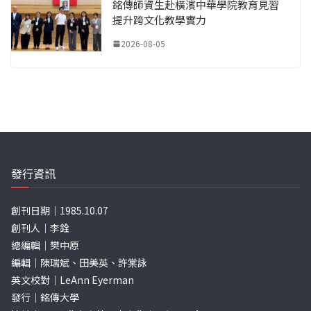
銘傳師資生赴橫濱中華學院教育見習
提升跨文化教學實力
2026-08-05
發行資訊
創刊日期｜1985.10.07
創刊人｜李銓
總編輯｜樊中原
編輯｜陳瑞斌、田美英、許棠詠
英文校對｜LeAnn Eyerman
發行｜銘傳大學