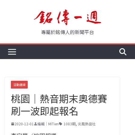
Skip
to
content
專屬於銘傳人的新聞平台
活動連線
桃園｜熱音期末奧德賽
刷一波即起報名
2020-12-01
編輯｜MITien
1083期
,
炎風熱音社