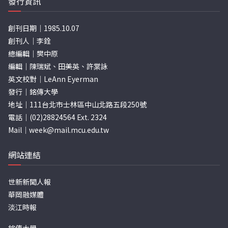
發行資訊
創刊日期｜1985.10.07
創刊人｜李銓
總編輯｜樊中原
編輯｜陳瑞斌、田美英、許棠詠
英文校對｜LeAnn Eyerman
發行｜銘傳大學
地址｜111台北市士林區中山北路五段250號
電話｜(02)28824564 Ext. 2324
Mail｜
week@mail.mcu.edu.tw
網站連結
世新新聞人報
華岡融媒體
淡江時報