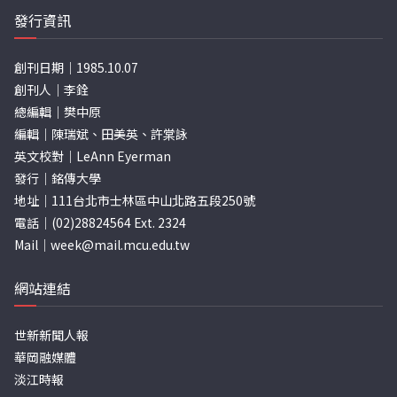
發行資訊
創刊日期｜1985.10.07
創刊人｜李銓
總編輯｜樊中原
編輯｜陳瑞斌、田美英、許棠詠
英文校對｜LeAnn Eyerman
發行｜銘傳大學
地址｜111台北市士林區中山北路五段250號
電話｜(02)28824564 Ext. 2324
Mail｜
week@mail.mcu.edu.tw
網站連結
世新新聞人報
華岡融媒體
淡江時報