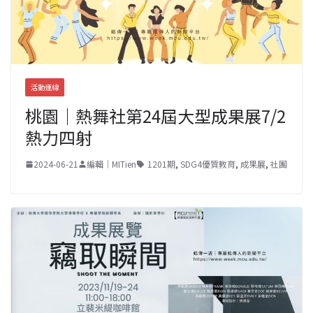
活動連線
桃園｜熱舞社第24屆大型成果展7/2
熱力四射
2024-06-21
編輯｜MITien
1201期
,
SDG4優質教育
,
成果展
,
社團