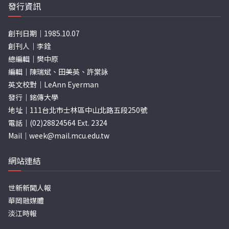
發行資訊
創刊日期｜1985.10.07
創刊人｜李銓
總編輯｜樊中原
編輯｜陳瑞斌、田美英、許棠詠
英文校對｜LeAnn Eyerman
發行｜銘傳大學
地址｜111台北市士林區中山北路五段250號
電話｜(02)28824564 Ext. 2324
Mail｜
week@mail.mcu.edu.tw
網站連結
世新新聞人報
華岡融媒體
淡江時報