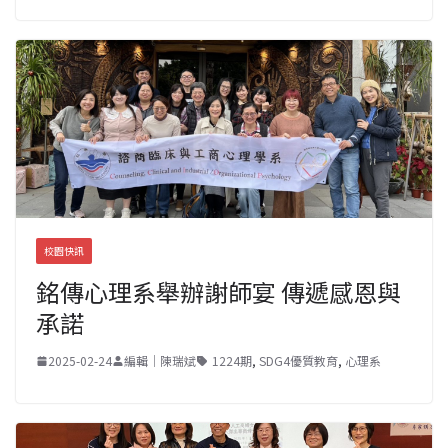
校園快訊
銘傳心理系舉辦謝師宴 傳遞感恩與
承諾
2025-02-24
編輯｜陳瑞斌
1224期
,
SDG4優質教育
,
心理系