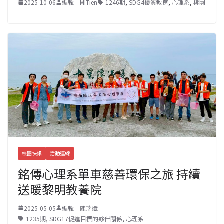
2025-10-06
編輯｜MITien
1246期
,
SDG4優質教育
,
心理系
,
桃園
校園快訊
活動連線
銘傳心理系單車慈善環保之旅 持續
送暖黎明教養院
2025-05-05
編輯｜陳瑞斌
1235期
,
SDG17促進目標的夥伴關係
,
心理系