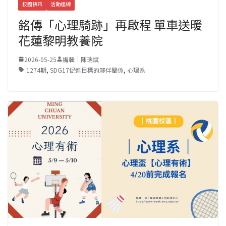
校園快訊
活動連線
銘傳「心理騎跡」再啟程 單車送暖
花蓮黎明教養院
2026-05-25
編輯｜陳瑞斌
1274期
,
SDG17促進目標的夥伴關係
,
心理系