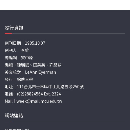
章
分
頁
發行資訊
創刊日期｜1985.10.07
創刊人｜李銓
總編輯｜樊中原
編輯｜陳瑞斌、田美英、許棠詠
英文校對｜LeAnn Eyerman
發行｜銘傳大學
地址｜111台北市士林區中山北路五段250號
電話｜(02)28824564 Ext. 2324
Mail｜
week@mail.mcu.edu.tw
網站連結