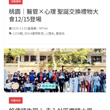
活動連線
桃園｜醫管×心理 聖誕交換禮物大
會12/15登場
2025-12-02
編輯｜MITien
1255期
,
SDG4優質教育
,
心理系
,
醫管系
校園快訊