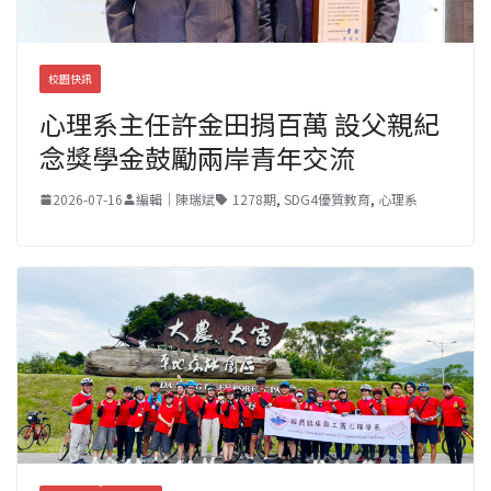
校園快訊
心理系主任許金田捐百萬 設父親紀
念獎學金鼓勵兩岸青年交流
2026-07-16
編輯｜陳瑞斌
1278期
,
SDG4優質教育
,
心理系