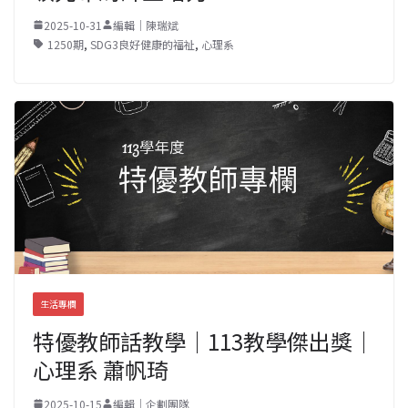
2025-10-31
編輯｜陳瑞斌
1250期
,
SDG3良好健康的福祉
,
心理系
生活專欄
特優教師話教學｜113教學傑出獎｜
心理系 蕭帆琦
2025-10-15
編輯｜企劃團隊