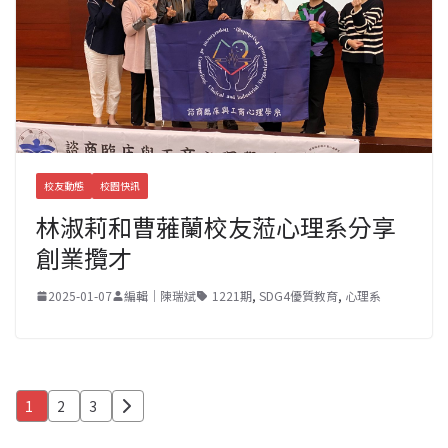
校友動態
校園快訊
林淑莉和曹蕥蘭校友蒞心理系分享
創業攬才
2025-01-07
編輯｜陳瑞斌
1221期
,
SDG4優質教育
,
心理系
文
1
2
3