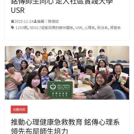
銘傳師生同心 走入社區實踐大學
USR
2025-11-24
編輯｜陳瑞斌
1253期
,
SDG17促進目標的夥伴關係
,
USR
,
心理系
,
財法系
,
資管系
校園快訊
推動心理健康急救教育 銘傳心理系
領先布局師生培力