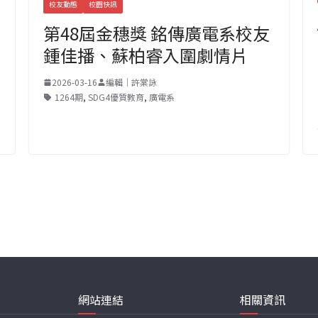
校友動態
校園快訊
第48屆金穗獎 銘傳廣電系校友
鍾佳播、蘇柏睿入圍劇情片
2026-03-16
編輯｜許棠詠
1264期
,
SDG4優質教育
,
廣電系
網站連結
相關資訊