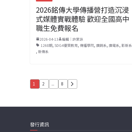
2026銘傳大學傳播營打造沉浸
式媒體實戰體驗 歡迎全國高中
職生免費報名
2026-04-13
編輯｜許棠詠
1268期
,
SDG4優質教育
,
傳播學院
,
廣銷系
,
廣電系
,
影新系
,
新傳系
文
1
2
...
8
章
分
頁
發行資訊