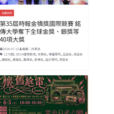
校園快訊
第35屆時報金犢獎國際競賽 銘
傳大學奪下全球金獎、銀獎等
40項大獎
2026-07-15
編輯｜許棠詠
1278期
,
SDG4優質教育
,
休憩系
,
傳播學院
,
品設系
,
商設系
,
廣銷系
,
廣電系
,
數媒系
,
新傳系
,
設計學院
,
資管系