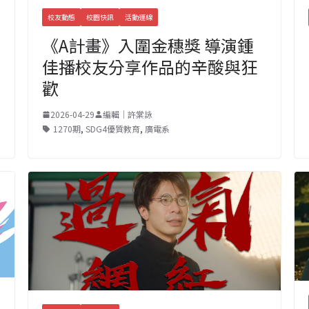
校友動態
校園快訊
活動連線
《A計畫》入圍金穗獎 導演鍾
佳播校友分享作品的辛酸與狂
歡
2026-04-29
編輯｜許棠詠
1270期
,
SDG4優質教育
,
廣電系