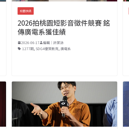
校園快訊
2026拍桃園短影音徵件競賽 銘
傳廣電系獲佳績
2026-06-17
編輯｜許棠詠
1277期
,
SDG4優質教育
,
廣電系