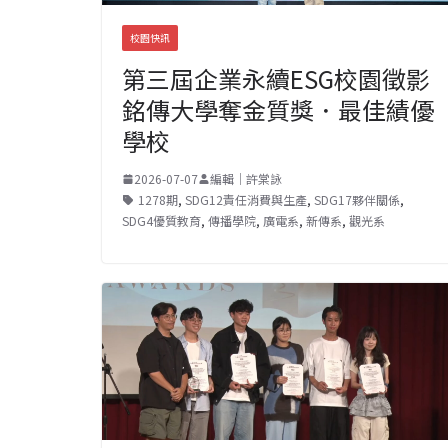
校園快訊
第三屆企業永續ESG校園徵影
銘傳大學奪金質獎．最佳績優
學校
2026-07-07
編輯｜許棠詠
1278期
,
SDG12責任消費與生產
,
SDG17夥伴關係
,
SDG4優質教育
,
傳播學院
,
廣電系
,
新傳系
,
觀光系