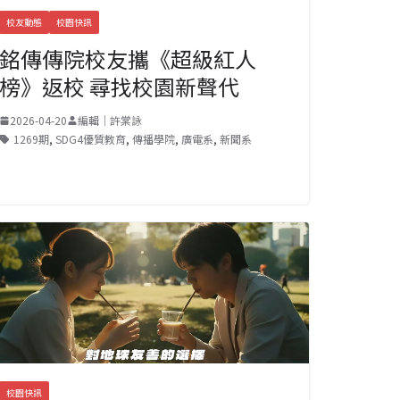
校友動態
校園快訊
銘傳傳院校友攜《超級紅人
榜》返校 尋找校園新聲代
2026-04-20
編輯｜許棠詠
1269期
,
SDG4優質教育
,
傳播學院
,
廣電系
,
新聞系
校園快訊