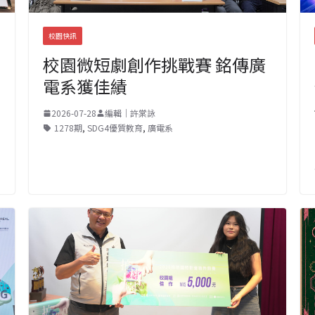
校園快訊
校園微短劇創作挑戰賽 銘傳廣
電系獲佳績
2026-07-28
編輯｜許棠詠
1278期
,
SDG4優質教育
,
廣電系