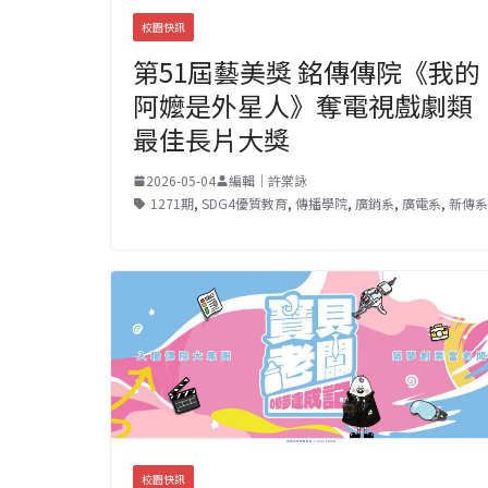
校園快訊
第51屆藝美獎 銘傳傳院《我的
阿嬤是外星人》奪電視戲劇類
最佳長片大獎
2026-05-04
編輯｜許棠詠
1271期
,
SDG4優質教育
,
傳播學院
,
廣銷系
,
廣電系
,
新傳系
校園快訊