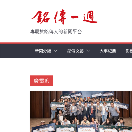
Skip
to
content
專屬於銘傳人的新聞平台
新聞分類
銘傳文藝
大事紀要
影
廣電系