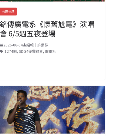
校園快訊
銘傳廣電系《懷舊尬電》演唱
會 6/5週五夜登場
2026-06-04
編輯｜許棠詠
1274期
,
SDG4優質教育
,
廣電系