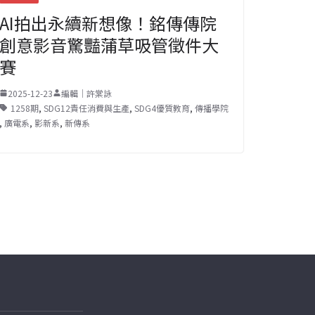
AI拍出永續新想像！銘傳傳院
創意影音驚豔蒲草吸管徵件大
賽
2025-12-23
編輯｜許棠詠
1258期
,
SDG12責任消費與生產
,
SDG4優質教育
,
傳播學院
,
廣電系
,
影新系
,
新傳系