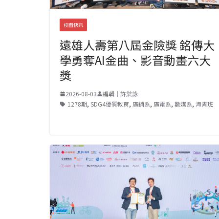
校園快訊
遠雄人壽第八屆金險獎 銘傳大
學勇奪AI金曲、影音動畫六大
獎
2026-08-03
編輯｜許棠詠
1278期
,
SDG4優質教育
,
廣銷系
,
廣電系
,
數媒系
,
海青班