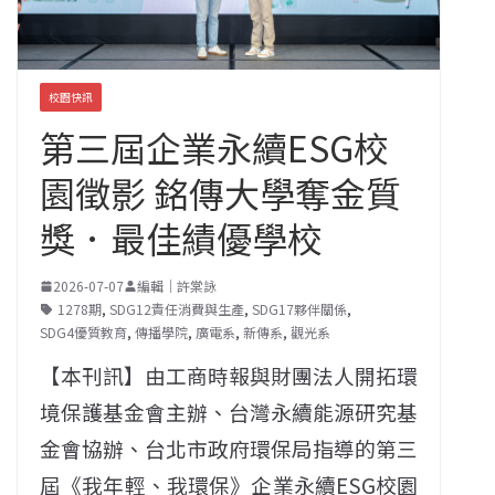
校園快訊
第三屆企業永續ESG校
園徵影 銘傳大學奪金質
獎．最佳績優學校
2026-07-07
編輯｜許棠詠
1278期
,
SDG12責任消費與生產
,
SDG17夥伴關係
,
SDG4優質教育
,
傳播學院
,
廣電系
,
新傳系
,
觀光系
【本刊訊】由工商時報與財團法人開拓環
境保護基金會主辦、台灣永續能源研究基
金會協辦、台北市政府環保局指導的第三
屆《我年輕、我環保》企業永續ESG校園