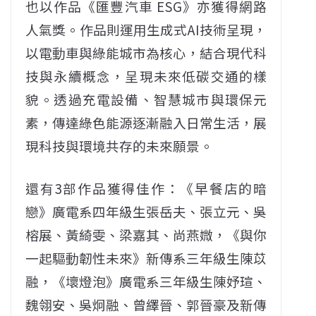
也以作品《匯豐汽車 ESG》亦獲得網路
人氣獎。作品則運用生成式AI技術呈現，
以電動車與綠能城市為核心，結合現代科
技與永續概念，呈現未來低碳交通的樣
貌。透過充電設備、智慧城市與環保元
素，傳達綠色能源逐漸融入日常生活，展
現科技與環境共存的未來願景。
還有3部作品獲得佳作：《早餐店的暗
戀》廣電系四年級生張岳夫、張立元、吳
榕展、黃綺雯、梁嘉其、尚燕媺，《與你
一起驅動韌性未來》新傳系三年級生陳苡
融，《壞燈泡》廣電系三年級生陳妤瑄、
魏翎安、吳炯融、曾繹晉、郭晉豪及新傳