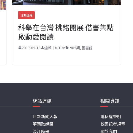
活動連線
科舉在台灣 桃銘開展 借書集點
啟動愛閱讀
2017-09-18
編輯｜MITien
985期
,
圖書館
網站連結
相關資訊
世新新聞人報
隱私權聲明
華岡融媒體
校園記者規章
淡江時報
關於我們