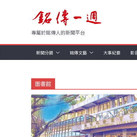
Skip
to
content
專屬於銘傳人的新聞平台
新聞分類
銘傳文藝
大事紀要
影
圖書館