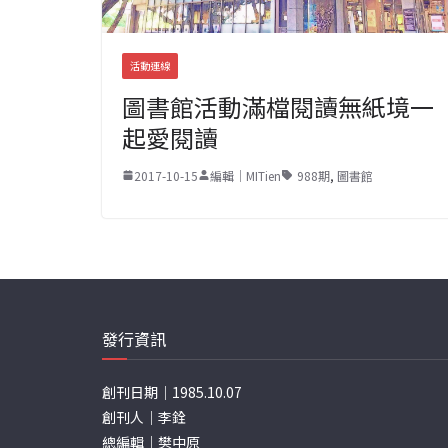
活動連線
圖書館活動滿檔閱讀無紙境一
起愛閱讀
2017-10-15
編輯｜MITien
988期
,
圖書館
發行資訊
創刊日期｜1985.10.07
創刊人｜李銓
總編輯｜樊中原