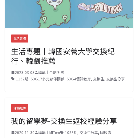
生活專欄
生活專題｜韓國安養大學交換紀
行、韓劇推薦
2023-03-03
編輯｜企劃團隊
1152期
,
SDG17多元夥伴關係
,
SDG4優質教育
,
交換生
,
交換生分享
活動連線
我的留學夢-交換生返校經驗分享
2020-11-30
編輯｜MITien
1083期
,
交換生分享
,
國教處