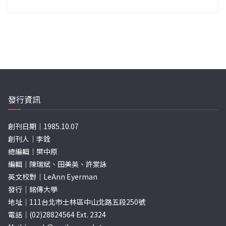
發行資訊
創刊日期｜1985.10.07
創刊人｜李銓
總編輯｜樊中原
編輯｜陳瑞斌、田美英、許棠詠
英文校對｜LeAnn Eyerman
發行｜銘傳大學
地址｜111台北市士林區中山北路五段250號
電話｜(02)28824564 Ext. 2324