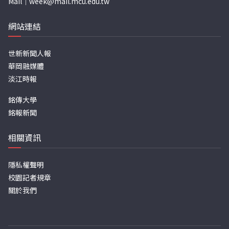
Mail｜
week@mail.mcu.edu.tw
網站連結
世新新聞人報
華岡融媒體
淡江時報
銘傳大學
銘報新聞
相關資訊
隱私權聲明
校園記者規章
關於我們