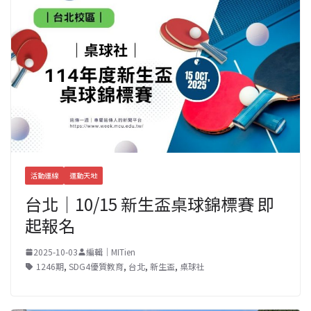
活動連線
運動天地
台北｜10/15 新生盃桌球錦標賽 即
起報名
2025-10-03
編輯｜MITien
1246期
,
SDG4優質教育
,
台北
,
新生盃
,
桌球社