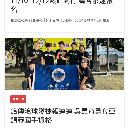
11/10–12/12熱血開打 請各系速報
名
2025-10-23
編輯｜MITien
1249期
,
SDG4優質教育
,
新生盃
運動天地
銘傳滾球隊捷報連連 吳昆育勇奪亞
錦賽國手資格