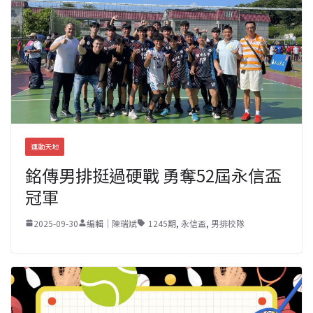
運動天地
銘傳男排挺過硬戰 勇奪52屆永信盃
冠軍
2025-09-30
編輯｜陳瑞斌
1245期
,
永信盃
,
男排校隊