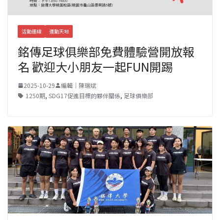
活動連線
運動天地
銘傳足球俱樂部免費體驗營開放報
名 歡迎大小朋友一起FUN開踢
2025-10-29
編輯｜陳瑞斌
1250期
,
SDG17促進目標的夥伴關係
,
足球俱樂部