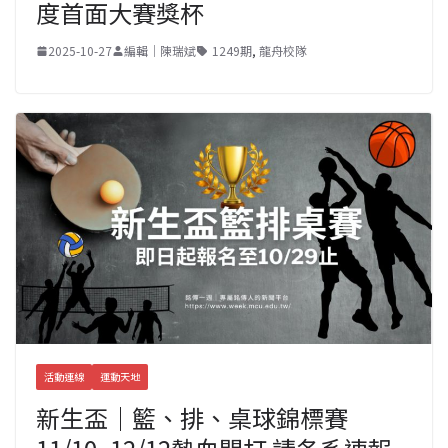
度首面大賽獎杯
2025-10-27
編輯｜陳瑞斌
1249期
,
龍舟校隊
活動連線
運動天地
新生盃｜籃、排、桌球錦標賽