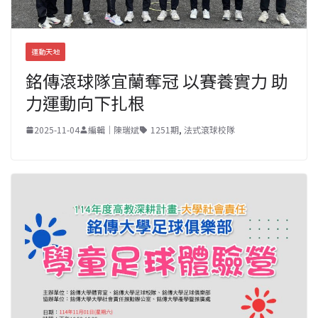
運動天地
銘傳滾球隊宜蘭奪冠 以賽養實力 助
力運動向下扎根
2025-11-04
編輯｜陳瑞斌
1251期
,
法式滾球校隊