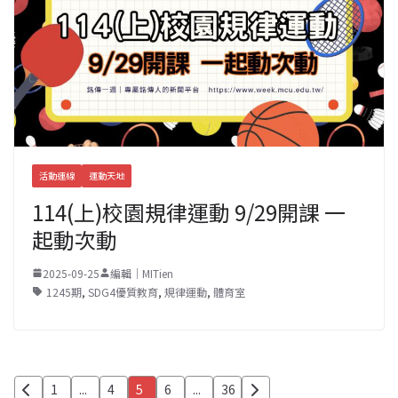
活動連線
運動天地
114(上)校園規律運動 9/29開課 一
起動次動
2025-09-25
編輯｜MITien
1245期
,
SDG4優質教育
,
規律運動
,
體育室
文
1
...
4
5
6
...
36