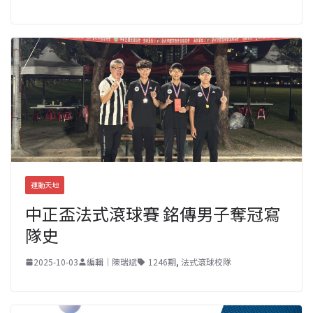
運動天地
中正盃法式滾球賽 銘傳男子奪冠寫
隊史
2025-10-03
編輯｜陳瑞斌
1246期
,
法式滾球校隊