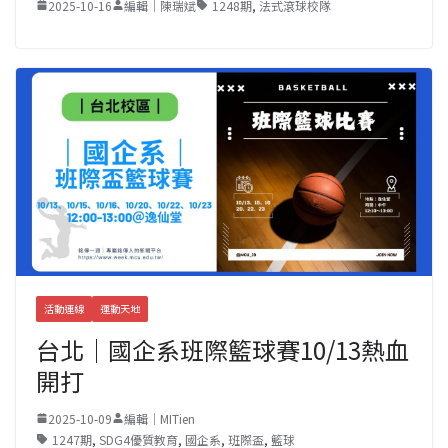
2025-10-16
編輯｜陳瑞斌
1248期
,
法式滾球校隊
活動連線
運動天地
台北｜國企系班際籃球賽10/13熱血
開打
2025-10-09
編輯｜MITien
1247期
,
SDG4優質教育
,
國企系
,
班際盃
,
籃球