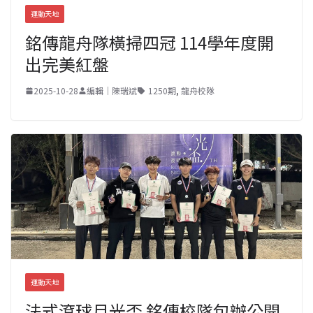
運動天地
銘傳龍舟隊橫掃四冠 114學年度開
出完美紅盤
2025-10-28
編輯｜陳瑞斌
1250期
,
龍舟校隊
運動天地
法式滾球月光盃 銘傳校隊包辦公開