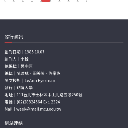
章
分
頁
發行資訊
創刊日期｜1985.10.07
創刊人｜李銓
總編輯｜樊中原
編輯｜陳瑞斌、田美英、許棠詠
英文校對｜LeAnn Eyerman
發行｜銘傳大學
地址｜111台北市士林區中山北路五段250號
電話｜(02)28824564 Ext. 2324
Mail｜
week@mail.mcu.edu.tw
網站連結