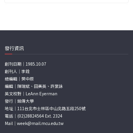
發行資訊
創刊日期｜1985.10.07
創刊人｜李銓
總編輯｜樊中原
編輯｜陳瑞斌、田美英、許棠詠
英文校對｜LeAnn Eyerman
發行｜銘傳大學
地址｜111台北市士林區中山北路五段250號
電話｜(02)28824564 Ext. 2324
Mail｜
week@mail.mcu.edu.tw