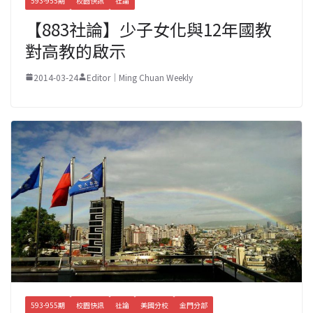
593-955期
校園快訊
社論
【883社論】少子女化與12年國教
對高教的啟示
2014-03-24
Editor｜Ming Chuan Weekly
593-955期
校園快訊
社論
美國分校
金門分部