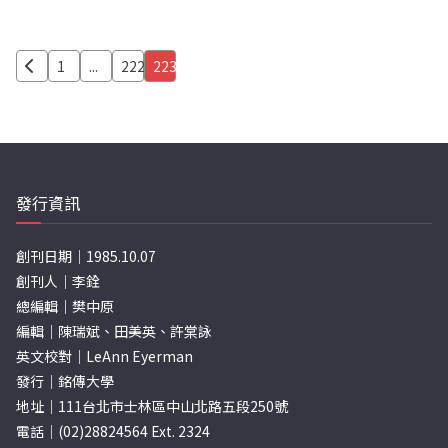
文
1
...
222
223
章
分
頁
發行資訊
創刊日期｜1985.10.07
創刊人｜李銓
總編輯｜樊中原
編輯｜陳瑞斌、田美英、許棠詠
英文校對｜LeAnn Eyerman
發行｜銘傳大學
地址｜111台北市士林區中山北路五段250號
電話｜(02)28824564 Ext. 2324