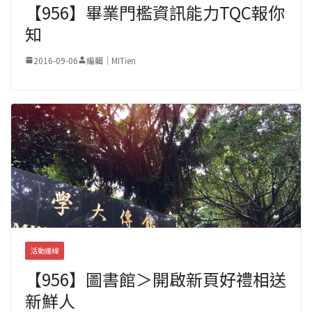
【956】畢業門檻資訊能力TQC報你
知
2016-09-06
編輯｜MITien
活動連線
【956】圖書館＞開啟新頁好禮相送
新鮮人