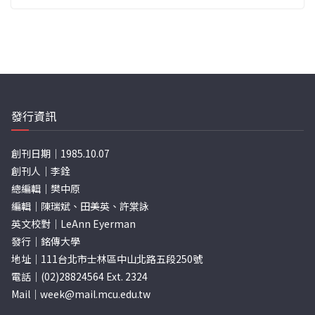
發行資訊
創刊日期｜1985.10.07
創刊人｜李銓
總編輯｜樊中原
編輯｜陳瑞斌、田美英、許棠詠
英文校對｜LeAnn Eyerman
發行｜銘傳大學
地址｜111台北市士林區中山北路五段250號
電話｜(02)28824564 Ext. 2324
Mail｜
week@mail.mcu.edu.tw