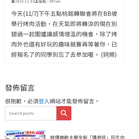
2016-11-04
編輯｜MITien
今天(11/7)下午五點桃銘轉聯會將在BB坡
舉行烤肉活動，在天氣即將轉涼的現在別
錯過一起圍爐讓感情增溫的機會，除了烤
肉外也還有好玩的趣味競賽再等著你，已
經報名了的同學別忘了去參加喔。 (㚸頻)
發佈留言
很抱歉，必須
登入
網站才能發佈留言。
搜尋
銘傳樂齡大學全新「傳奇班」招生中