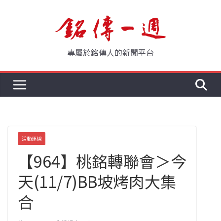
Skip
to
content
專屬於銘傳人的新聞平台
活動連線
【964】桃銘轉聯會＞今
天(11/7)BB坡烤肉大集
合