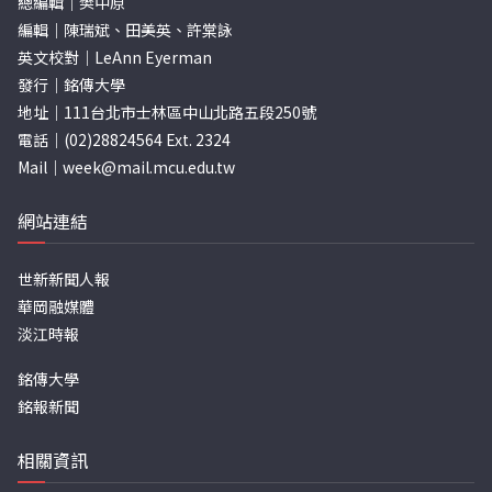
總編輯｜樊中原
編輯｜陳瑞斌、田美英、許棠詠
英文校對｜LeAnn Eyerman
發行｜銘傳大學
地址｜111台北市士林區中山北路五段250號
電話｜(02)28824564 Ext. 2324
Mail｜
week@mail.mcu.edu.tw
網站連結
世新新聞人報
華岡融媒體
淡江時報
銘傳大學
銘報新聞
相關資訊