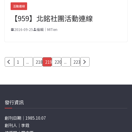
活動連線
【959】北銘社團活動連線
2016-09-25
編輯｜MITien
文
1
...
218
219
220
...
223
章
分
頁
發行資訊
創刊日期｜1985.10.07
創刊人｜李銓