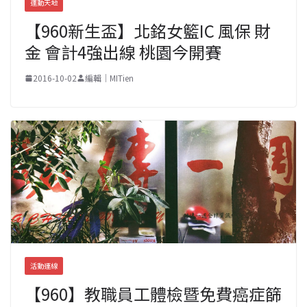
運動天地
【960新生盃】北銘女籃IC 風保 財
金 會計4強出線 桃園今開賽
2016-10-02
編輯｜MITien
活動連線
【960】教職員工體檢暨免費癌症篩