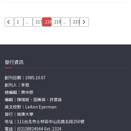
文
1
...
217
218
219
...
223
章
分
頁
發行資訊
創刊日期｜1985.10.07
創刊人｜李銓
總編輯｜樊中原
編輯｜陳瑞斌、田美英、許棠詠
英文校對｜LeAnn Eyerman
發行｜銘傳大學
地址｜111台北市士林區中山北路五段250號
電話｜(02)28824564 Ext. 2324