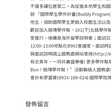
不遑多讓位居第二。為促進本地學生和國
辦 「國際學生學伴計畫(Buddy Pro
地生，協助國際學生更融入校園生活以及
歡迎加入銘傳學伴幫，101(下)北銘學伴幫招
室進行，接續是海外留學說明會；面試日期為下
12:00-13:00地點在B902會議室
與面試說明請上國教處網站查詢(http://i
有志青年，一同共襄盛舉喔! 更多學伴幫相關活
Bon！銘傳學伴幫！”活動聯絡人國教處林詠
會計系廖蔓臻(0933-189-024) 國際學
發佈留言