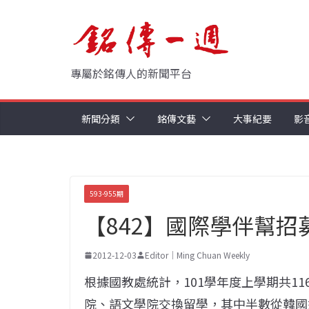
Skip
to
content
專屬於銘傳人的新聞平台
新聞分類
銘傳文藝
大事紀要
影
593-955期
【842】國際學伴幫招
2012-12-03
Editor｜Ming Chuan Weekly
根據國教處統計，101學年度上學期共1
院、語文學院交換留學，其中半數從韓國