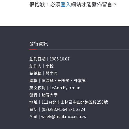
很抱歉，必須
登入
網站才能發佈留言。
發行資訊
創刊日期｜1985.10.07
創刊人｜李銓
總編輯｜樊中原
編輯｜陳瑞斌、田美英、許棠詠
英文校對｜LeAnn Eyerman
發行｜銘傳大學
地址｜111台北市士林區中山北路五段250號
電話｜(02)28824564 Ext. 2324
Mail｜
week@mail.mcu.edu.tw