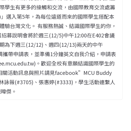
際學生有更多的接觸和交流，由國際教育交流處籌
gram)」邁入第5年，為每位遠道而來的國際學生搭配本
體驗台灣文化。 有服務熱誠、結識國際學生的你，
募說明會將於週三(12/5)中午12:00在E402會議
週三(12/12)、週四(12/13)兩天的中午
。面試時請攜帶申請表，並準備1分鐘英文自我介紹，申請表
ee.mcu.edu.tw)。歡迎全校有意願結識國際學生的
動訊息與照片請見facebook”MCU Buddy
薇(#3705)、張惠婷(#3333)，學生活動連繫人
院陳暐傑。