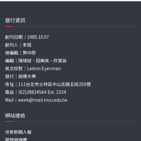
發行資訊
創刊日期｜1985.10.07
創刊人｜李銓
總編輯｜樊中原
編輯｜陳瑞斌、田美英、許棠詠
英文校對｜LeAnn Eyerman
發行｜銘傳大學
地址｜111台北市士林區中山北路五段250號
電話｜(02)28824564 Ext. 2324
Mail｜
week@mail.mcu.edu.tw
網站連結
世新新聞人報
華岡融媒體