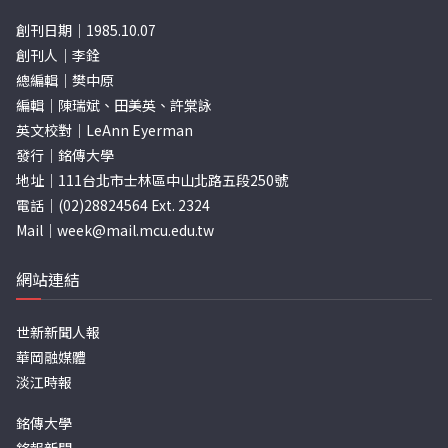
創刊日期｜1985.10.07
創刊人｜李銓
總編輯｜樊中原
編輯｜陳瑞斌、田美英、許棠詠
英文校對｜LeAnn Eyerman
發行｜銘傳大學
地址｜111台北市士林區中山北路五段250號
電話｜(02)28824564 Ext. 2324
Mail｜
week@mail.mcu.edu.tw
網站連結
世新新聞人報
華岡融媒體
淡江時報
銘傳大學