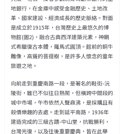
地銀行，在金庫中感受金融歷史、土地改
革、國家建設、經濟成長的歷史脈絡。對面
是成立於1915年，台灣歷史上最悠久的博
物館(圖2)，融合古典西洋建築元素，神廟
式希臘復古本體，羅馬式圓頂。館前的銅牛
雕像，高聳的菩提樹，是許多人懷念的童年
旅遊之地。
向前走到重慶南路一段，是著名的鞋街-沅
陵街，雖已不似往日熱鬧，但橫跨中間段的
城中市場，午市依然人聲鼎沸，是採購且有
殺價樂趣的去處。走到延平南路，1936年
建造完成的三級古蹟-中山堂，抗戰勝利，
台灣光復，以及往後重要慶典，皆在此舉