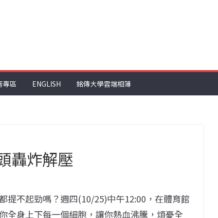
音專區
ENGLISH
銘傳大學雲端相簿
街頭轟炸解壓
不起勁嗎？週四(10/25)中午12:00，在體育館
你全身上下每一個細胞，讓你熱血沸騰，煩憂全