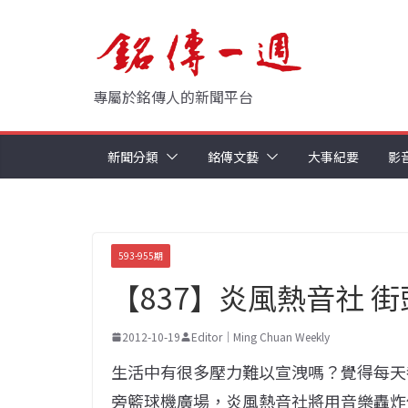
Skip
to
content
專屬於銘傳人的新聞平台
新聞分類
銘傳文藝
大事紀要
影
593-955期
【837】炎風熱音社 
2012-10-19
Editor｜Ming Chuan Weekly
生活中有很多壓力難以宣洩嗎？覺得每天都提
旁籃球機廣場，炎風熱音社將用音樂轟炸