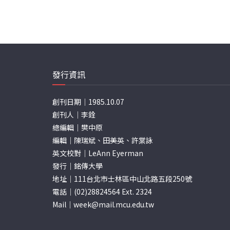
發行資訊
創刊日期｜1985.10.07
創刊人｜李銓
總編輯｜樊中原
編輯｜陳瑞斌、田美英、許棠詠
英文校對｜LeAnn Eyerman
發行｜銘傳大學
地址｜111台北市士林區中山北路五段250號
電話｜(02)28824564 Ext. 2324
Mail｜
week@mail.mcu.edu.tw