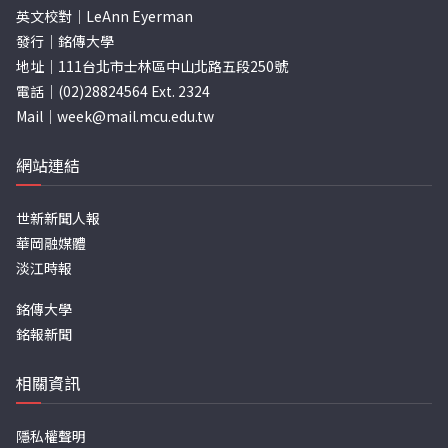
英文校對｜LeAnn Eyerman
發行｜銘傳大學
地址｜111台北市士林區中山北路五段250號
電話｜(02)28824564 Ext. 2324
Mail｜
week@mail.mcu.edu.tw
網站連結
世新新聞人報
華岡融媒體
淡江時報
銘傳大學
銘報新聞
相關資訊
隱私權聲明