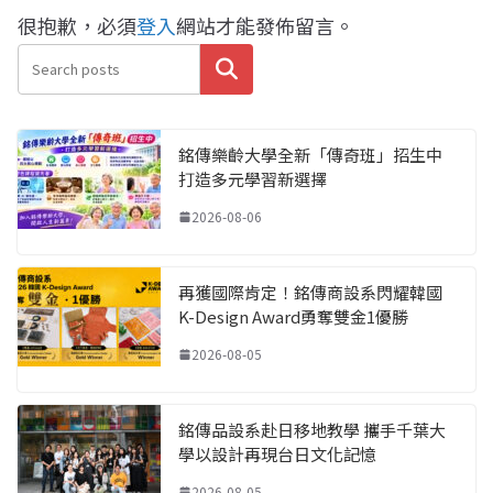
很抱歉，必須
登入
網站才能發佈留言。
搜尋
銘傳樂齡大學全新「傳奇班」招生中
打造多元學習新選擇
2026-08-06
再獲國際肯定！銘傳商設系閃耀韓國
K-Design Award勇奪雙金1優勝
2026-08-05
銘傳品設系赴日移地教學 攜手千葉大
學以設計再現台日文化記憶
2026-08-05