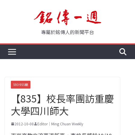
Skip
to
content
專屬於銘傳人的新聞平台
593-955期
【835】校長率團訪重慶
大學四川師大
2012-10-08
Editor｜Ming Chuan Weekly