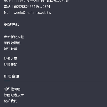
地址｜111台北市士林區中山北路五段250號
電話｜(02)28824564 Ext. 2324
Mail｜
week@mail.mcu.edu.tw
網站連結
世新新聞人報
華岡融媒體
淡江時報
銘傳大學
銘報新聞
相關資訊
隱私權聲明
校園記者規章
關於我們