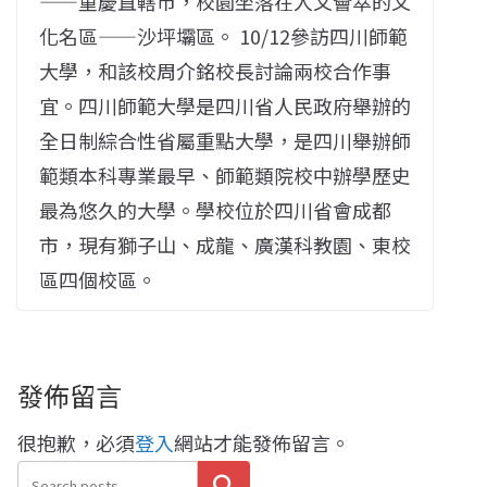
——重慶直轄市，校園坐落在人文薈萃的文
化名區——沙坪壩區。 10/12參訪四川師範
大學，和該校周介銘校長討論兩校合作事
宜。四川師範大學是四川省人民政府舉辦的
全日制綜合性省屬重點大學，是四川舉辦師
範類本科專業最早、師範類院校中辦學歷史
最為悠久的大學。學校位於四川省會成都
市，現有獅子山、成龍、廣漢科教園、東校
區四個校區。
發佈留言
很抱歉，必須
登入
網站才能發佈留言。
搜尋