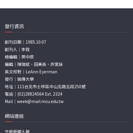
發行資訊
創刊日期｜1985.10.07
創刊人｜李銓
總編輯｜樊中原
編輯｜陳瑞斌、田美英、許棠詠
英文校對｜LeAnn Eyerman
發行｜銘傳大學
地址｜111台北市士林區中山北路五段250號
電話｜(02)28824564 Ext. 2324
Mail｜
week@mail.mcu.edu.tw
網站連結
世新新聞人報