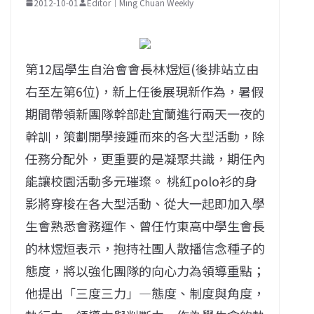
2012-10-01
Editor｜Ming Chuan Weekly
第12屆學生自治會會長林煜烜(後排站立由
右至左第6位)，新上任後展現新作為，暑假
期間帶領新團隊幹部赴宜蘭進行兩天一夜的
幹訓，策劃開學接踵而來的各大型活動，除
任務分配外，更重要的是凝聚共識，期任內
能讓校園活動多元璀璨。 桃紅polo衫的身
影將穿梭在各大型活動、從大一起即加入學
生會熟悉會務運作、曾任竹東高中學生會長
的林煜烜表示，抱持社團人散播信念種子的
態度，將以強化團隊的向心力為領導重點；
他提出「三度三力」—態度、制度與角度，