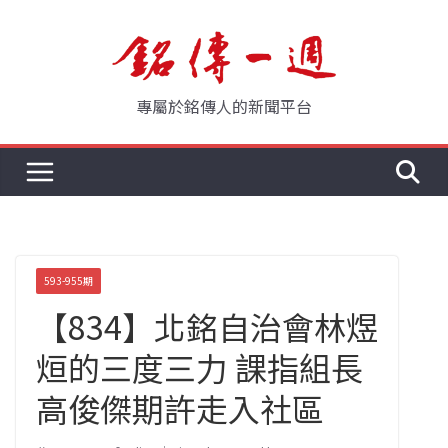
Skip
to
content
專屬於銘傳人的新聞平台
593-955期
【834】北銘自治會林煜
烜的三度三力 課指組長
高俊傑期許走入社區