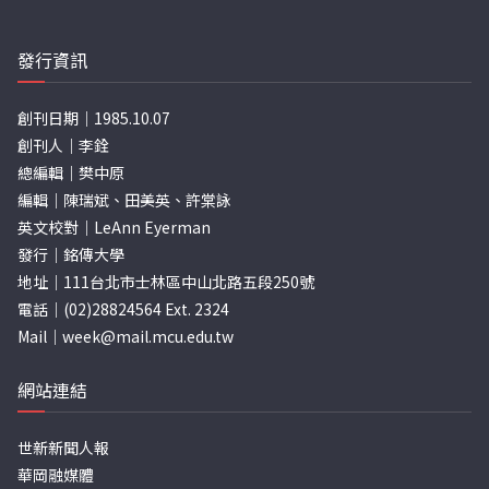
發行資訊
創刊日期｜1985.10.07
創刊人｜李銓
總編輯｜樊中原
編輯｜陳瑞斌、田美英、許棠詠
英文校對｜LeAnn Eyerman
發行｜銘傳大學
地址｜111台北市士林區中山北路五段250號
電話｜(02)28824564 Ext. 2324
Mail｜
week@mail.mcu.edu.tw
網站連結
世新新聞人報
華岡融媒體