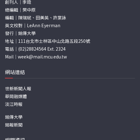
創刊人｜李銓
總編輯｜樊中原
編輯｜陳瑞斌、田美英、許棠詠
英文校對｜LeAnn Eyerman
發行｜銘傳大學
地址｜111台北市士林區中山北路五段250號
電話｜(02)28824564 Ext. 2324
Mail｜
week@mail.mcu.edu.tw
網站連結
世新新聞人報
華岡融媒體
淡江時報
銘傳大學
銘報新聞