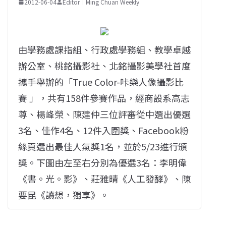
2012-06-04
Editor｜Ming Chuan Weekly
由學務處課指組、行政處學務組、教學卓越
辦公室、桃銘攝影社、北銘攝影美學社首度
攜手舉辦的「True Color-咔樂人像攝影比
賽 」，共有158件參賽作品，經商設系高志
尊、楊峰榮、陳建仲三位評審從中選出優選
3名、佳作4名、12件入圍獎、Facebook粉
絲頁選出最佳人氣獎1名，並於5/23進行頒
獎。下圖由左至右分別為優選3名：李明偉
《書。光。影》、莊雅晴《人工發酵》、陳
要昆《讀想，獨享》。