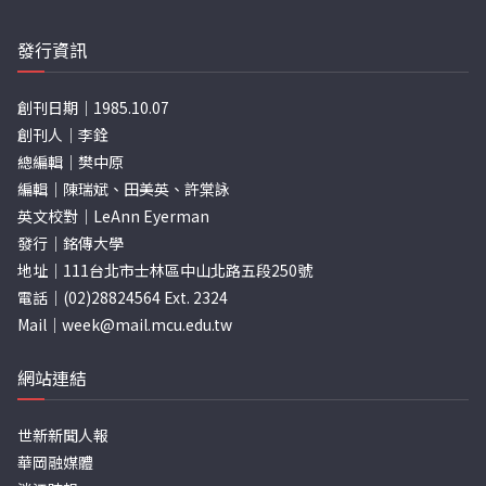
發行資訊
創刊日期｜1985.10.07
創刊人｜李銓
總編輯｜樊中原
編輯｜陳瑞斌、田美英、許棠詠
英文校對｜LeAnn Eyerman
發行｜銘傳大學
地址｜111台北市士林區中山北路五段250號
電話｜(02)28824564 Ext. 2324
Mail｜
week@mail.mcu.edu.tw
網站連結
世新新聞人報
華岡融媒體