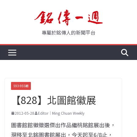
Skip
to
content
專屬於銘傳人的新聞平台
593-955期
【828】北圖館徽展
2012-05-28
Editor｜Ming Chuan Weekly
圖書館館徽徵選傑出作品繼桃銘館展出後，
現移至北銘圖書館展出，今天起至6/8止，