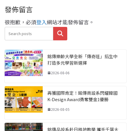
發佈留言
很抱歉，必須
登入
網站才能發佈留言。
搜尋
銘傳樂齡大學全新「傳奇班」招生中
打造多元學習新選擇
2026-08-06
再獲國際肯定！銘傳商設系閃耀韓國
K-Design Award勇奪雙金1優勝
2026-08-05
銘傳品設系赴日移地教學 攜手千葉大