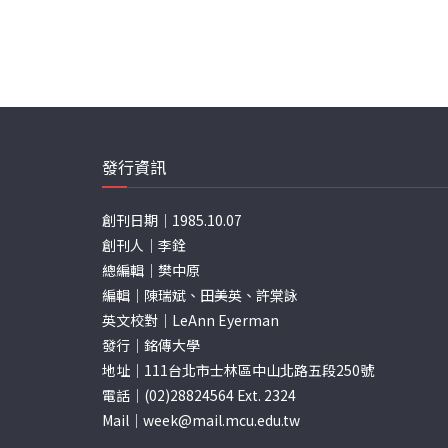
發行資訊
創刊日期｜1985.10.07
創刊人｜李銓
總編輯｜樊中原
編輯｜陳瑞斌、田美英、許棠詠
英文校對｜LeAnn Eyerman
發行｜銘傳大學
地址｜111台北市士林區中山北路五段250號
電話｜(02)28824564 Ext. 2324
Mail｜
week@mail.mcu.edu.tw