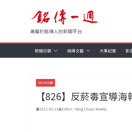
Skip
to
content
專屬於銘傳人的新聞平台
新聞分類
銘傳文藝
大事紀要
影
593-955期
【826】反菸毒宣導海
2012-05-14
Editor｜Ming Chuan Weekly