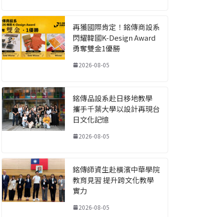
再獲國際肯定！銘傳商設系
閃耀韓國K-Design Award
勇奪雙金1優勝
2026-08-05
銘傳品設系赴日移地教學
攜手千葉大學以設計再現台
日文化記憶
2026-08-05
銘傳師資生赴橫濱中華學院
教育見習 提升跨文化教學
實力
2026-08-05