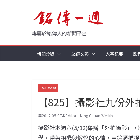
Skip
to
content
專屬於銘傳人的新聞平台
新聞分類
銘傳文藝
大事紀要
影
593-955期
【825】攝影社九份外
2012-05-07
Editor｜Ming Chuan Weekly
攝影社本週六(5/12)舉辦「外拍攝影
學，帶著相機與愉悅的心情，用鏡頭捕捉