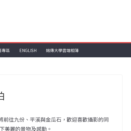
音專區
ENGLISH
銘傳大學雲端相簿
拍
」，將前往九份、平溪與金瓜石，歡迎喜歡攝影的同
下美麗的景物及感動。