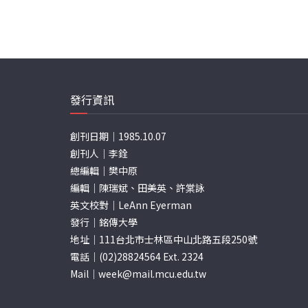
發行資訊
創刊日期｜1985.10.07
創刊人｜李銓
總編輯｜樊中原
編輯｜陳瑞斌、田美英、許棠詠
英文校對｜LeAnn Eyerman
發行｜銘傳大學
地址｜111台北市士林區中山北路五段250號
電話｜(02)28824564 Ext. 2324
Mail｜
week@mail.mcu.edu.tw