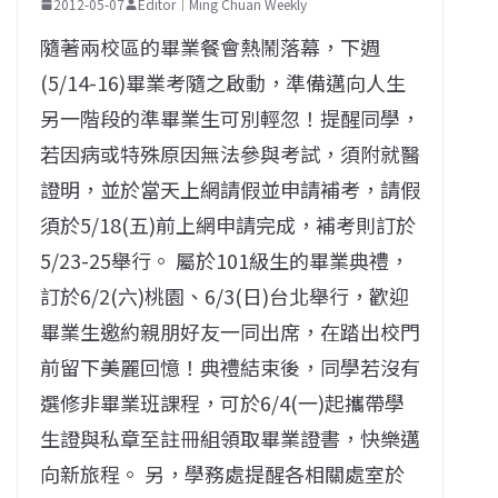
2012-05-07
Editor｜Ming Chuan Weekly
隨著兩校區的畢業餐會熱鬧落幕，下週
(5/14-16)畢業考隨之啟動，準備邁向人生
另一階段的準畢業生可別輕忽！提醒同學，
若因病或特殊原因無法參與考試，須附就醫
證明，並於當天上網請假並申請補考，請假
須於5/18(五)前上網申請完成，補考則訂於
5/23-25舉行。 屬於101級生的畢業典禮，
訂於6/2(六)桃園、6/3(日)台北舉行，歡迎
畢業生邀約親朋好友一同出席，在踏出校門
前留下美麗回憶！典禮結束後，同學若沒有
選修非畢業班課程，可於6/4(一)起攜帶學
生證與私章至註冊組領取畢業證書，快樂邁
向新旅程。 另，學務處提醒各相關處室於