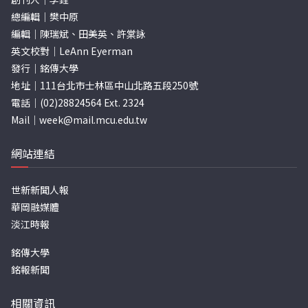
總編輯｜樊中原
編輯｜陳瑞斌、田美英、許棠詠
英文校對｜LeAnn Eyerman
發行｜銘傳大學
地址｜111台北市士林區中山北路五段250號
電話｜(02)28824564 Ext. 2324
Mail｜
week@mail.mcu.edu.tw
網站連結
世新新聞人報
華岡融媒體
淡江時報
銘傳大學
銘報新聞
相關資訊