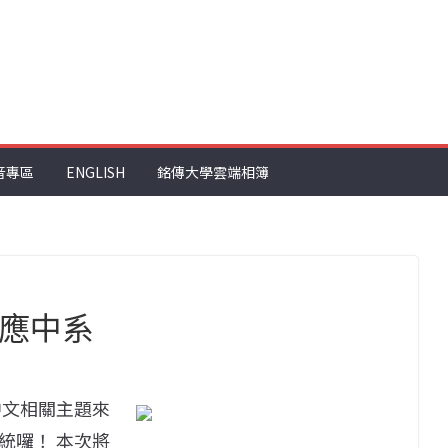
音專區
ENGLISH
銘傳大學雲端相簿
／應中系
中文相關主題來
統囉！ 本次將