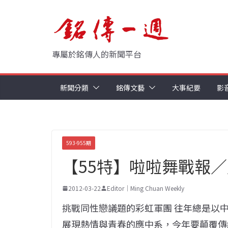
Skip
to
content
專屬於銘傳人的新聞平台
新聞分類
銘傳文藝
大事紀要
影
593-955期
【55特】啦啦舞戰報
2012-03-22
Editor｜Ming Chuan Weekly
挑戰同性戀議題的彩虹軍團 往年總是以
展現熱情與青春的應中系，今年要顛覆傳