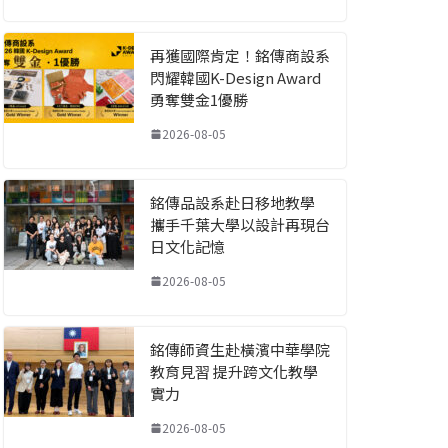
再獲國際肯定！銘傳商設系
閃耀韓國K-Design Award
勇奪雙金1優勝
2026-08-05
銘傳品設系赴日移地教學
攜手千葉大學以設計再現台
日文化記憶
2026-08-05
銘傳師資生赴橫濱中華學院
教育見習 提升跨文化教學
實力
2026-08-05