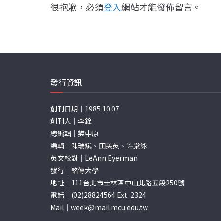
很抱歉，必須
登入
網站才能發佈留言。
發行資訊
創刊日期｜1985.10.07
創刊人｜李銓
總編輯｜樊中原
編輯｜陳瑞斌、田美英、許棠詠
英文校對｜LeAnn Eyerman
發行｜銘傳大學
地址｜111台北市士林區中山北路五段250號
電話｜(02)28824564 Ext. 2324
Mail｜
week@mail.mcu.edu.tw