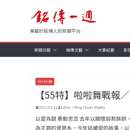
Skip
to
content
專屬於銘傳人的新聞平台
新聞分類
銘傳文藝
大事紀要
影
593-955期
【55特】啦啦舞戰報
2012-03-22
Editor｜Ming Chuan Weekly
以愛為題 牽動思念 去年以關懷弱勢族群
為主題的資管系，今年延續愛的故事，以