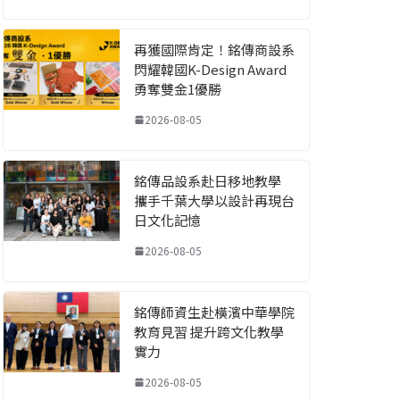
再獲國際肯定！銘傳商設系
閃耀韓國K-Design Award
勇奪雙金1優勝
2026-08-05
銘傳品設系赴日移地教學
攜手千葉大學以設計再現台
日文化記憶
2026-08-05
銘傳師資生赴橫濱中華學院
教育見習 提升跨文化教學
實力
2026-08-05