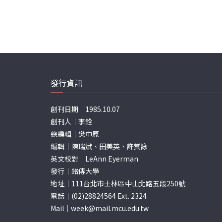
發行資訊
創刊日期｜1985.10.07
創刊人｜李銓
總編輯｜樊中原
編輯｜陳瑞斌、田美英、許棠詠
英文校對｜LeAnn Eyerman
發行｜銘傳大學
地址｜111台北市士林區中山北路五段250號
電話｜(02)28824564 Ext. 2324
Mail｜
week@mail.mcu.edu.tw