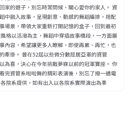
回家的遊子，別忘時常問候、關心愛你的家人。 資
蹈中融入故事，呈現創意、動感的舞蹈編排，搭配
事場景，帶領大家重新打開記憶的盒子，回到最初
體風格以活潑為主，舞蹈中穿插故事橋段，一方面展
事內容，希望讓更多人瞭解，即使再累、再忙，也
的牽掛。 曾在52屆以些微分數屈居亞軍的資管
以為喜，決心在今年挑戰夢寐以前的冠軍寶座。 你
看完資管系啦啦舞的精彩表演後，別忘了撥一通電
為各院系提供，如有出入以各院系實際演出為準