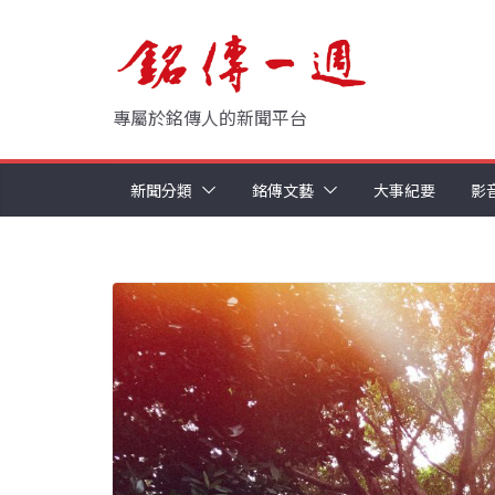
Skip
to
content
專屬於銘傳人的新聞平台
新聞分類
銘傳文藝
大事紀要
影