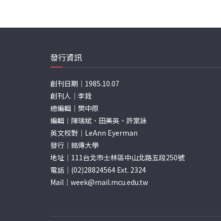
發行資訊
創刊日期｜1985.10.07
創刊人｜李銓
總編輯｜樊中原
編輯｜陳瑞斌、田美英、許棠詠
英文校對｜LeAnn Eyerman
發行｜銘傳大學
地址｜111台北市士林區中山北路五段250號
電話｜(02)28824564 Ext. 2324
Mail｜
week@mail.mcu.edu.tw