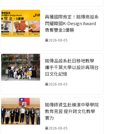
再獲國際肯定！銘傳商設系
閃耀韓國K-Design Award
勇奪雙金1優勝
2026-08-05
銘傳品設系赴日移地教學
攜手千葉大學以設計再現台
日文化記憶
2026-08-05
銘傳師資生赴橫濱中華學院
教育見習 提升跨文化教學
實力
2026-08-05