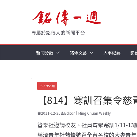
Skip
to
content
專屬於銘傳人的新聞平台
新聞分類
銘傳文藝
大事紀要
影
593-955期
【814】寒訓召集令慈
2011-12-26
Editor｜Ming Chuan Weekly
管樂社邀請校友、社員齊聚寒訓1/11-1
慈濟青年社熱情號召全台各校的大專青年，