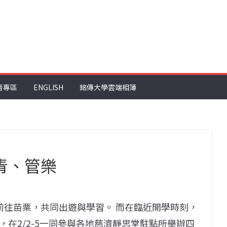
音專區
ENGLISH
銘傳大學雲端相簿
青、管樂
3前往苗栗，共同出遊與學習。 而在臨近開學時刻，
在2/2-5一同參與各地慈濟靜思堂駐點所舉辦四