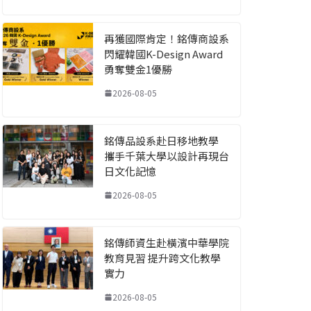
再獲國際肯定！銘傳商設系
閃耀韓國K-Design Award
勇奪雙金1優勝
2026-08-05
銘傳品設系赴日移地教學
攜手千葉大學以設計再現台
日文化記憶
2026-08-05
銘傳師資生赴橫濱中華學院
教育見習 提升跨文化教學
實力
2026-08-05