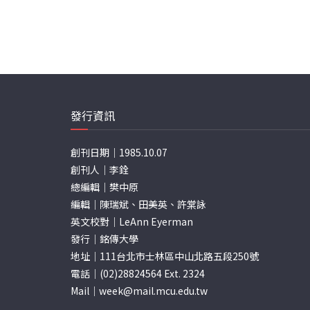
發行資訊
創刊日期｜1985.10.07
創刊人｜李銓
總編輯｜樊中原
編輯｜陳瑞斌、田美英、許棠詠
英文校對｜LeAnn Eyerman
發行｜銘傳大學
地址｜111台北市士林區中山北路五段250號
電話｜(02)28824564 Ext. 2324
Mail｜
week@mail.mcu.edu.tw