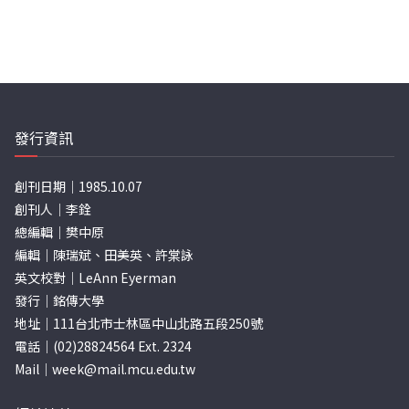
發行資訊
創刊日期｜1985.10.07
創刊人｜李銓
總編輯｜樊中原
編輯｜陳瑞斌、田美英、許棠詠
英文校對｜LeAnn Eyerman
發行｜銘傳大學
地址｜111台北市士林區中山北路五段250號
電話｜(02)28824564 Ext. 2324
Mail｜
week@mail.mcu.edu.tw