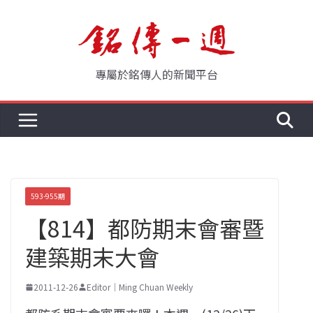
Skip
to
content
專屬於銘傳人的新聞平台
593-955期
【814】都防期末會審暨
建築期末大會
2011-12-26
Editor｜Ming Chuan Weekly